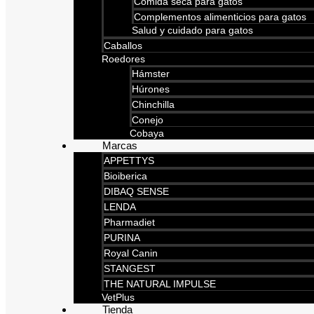
Comida seca para gatos
Complementos alimenticios para gatos
Salud y cuidado para gatos
Caballos
Roedores
Hámster
Húrones
Chinchilla
Conejo
Cobaya
Marcas
APPETTYS
Bioiberica
DIBAQ SENSE
LENDA
Pharmadiet
PURINA
Royal Canin
STANGEST
THE NATURAL IMPULSE
VetPlus
Tienda