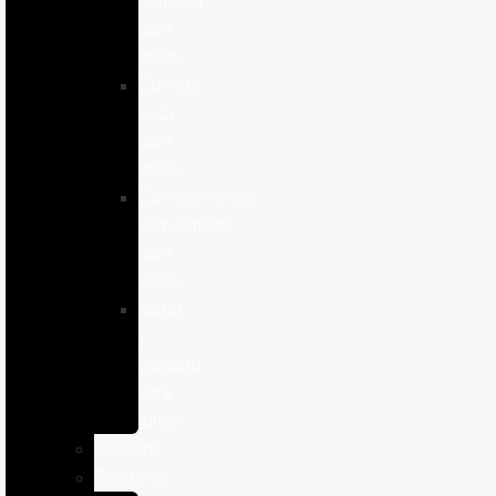
humeda
para
gatos
Comida
seca
para
gatos
Complementos
alimenticios
para
gatos
Salud
y
cuidado
para
gatos
Caballos
Roedores