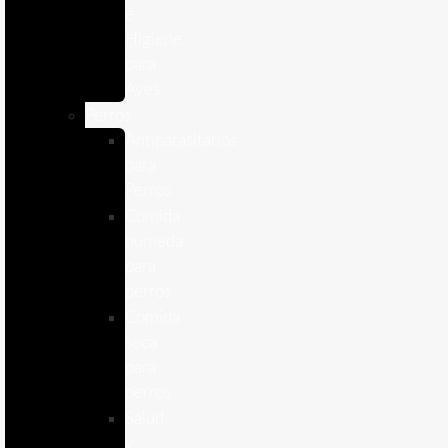
e
Higiene
para
Aves
Perros
Antiparasitários
para
Perros
Comida
humeda
para
perros
Comida
seca
para
perros
Salud
y