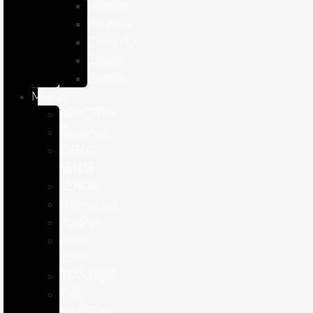
Hámster
Húrones
Chinchilla
Conejo
Cobaya
Marcas
APPETTYS
Bioiberica
DIBAQ
SENSE
LENDA
Pharmadiet
PURINA
Royal
Canin
STANGEST
THE
NATURAL