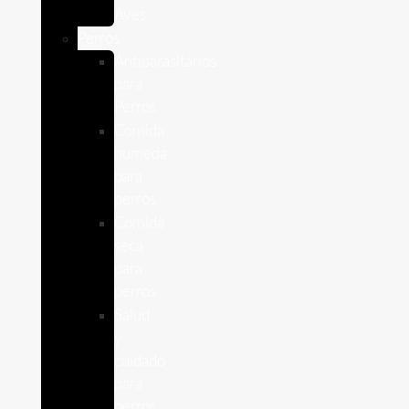
Aves
Perros
Antiparasitários
para
Perros
Comida
humeda
para
perros
Comida
seca
para
perros
Salud
y
cuidado
para
perros