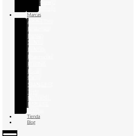
Conejo
Cobaya
Marcas
APPETTYS
Bioiberica
DIBAQ
SENSE
LENDA
Pharmadiet
PURINA
Royal
Canin
STANGEST
THE
NATURAL
IMPULSE
VetPlus
Tienda
Blog