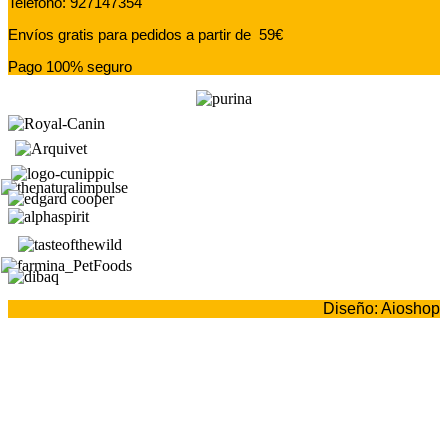
Teléfono: 927147354
Envíos gratis para pedidos a partir de 59€
Pago 100% seguro
Diseño: Aioshop