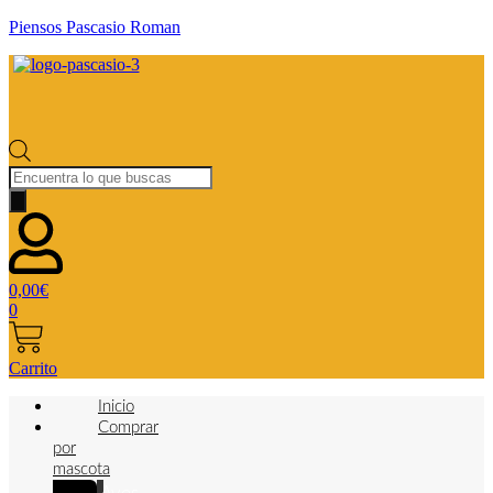
Piensos Pascasio Roman
Búsqueda
de
productos
0,00
€
0
Carrito
Inicio
Comprar
por
mascota