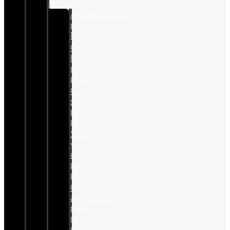
Perros
Antiparasitários
para
Perros
Comida
humeda
para
perros
Comida
seca
para
perros
Salud
y
cuidado
para
perros
Complementos
alimenticios
para
perros