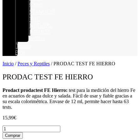
Canin
STANGEST
THE
NATURAL
IMPULSE
VetPlus
Tienda
Blog
Inicio
/
Peces y Reptiles
/ PRODAC TEST FE HIERRO
PRODAC TEST FE HIERRO
Prodact prodactest FE Hierro:
test para la medición del hierro Fe
en acuarios de agua dulce y salada. Fácil de usar y fiable gracias a
su escala colorimétrica. Envase de 12 ml, permite hacer hasta 63
tests.
15,99
€
PRODAC
TEST
Comprar
FE