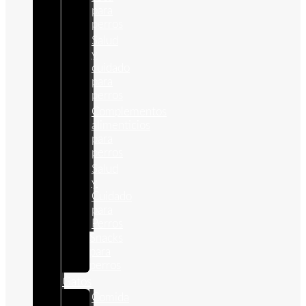
para
perros
Salud
y
cuidado
para
perros
Complementos
alimenticios
para
perros
Salud
y
Cuidado
para
Perros
Snacks
para
perros
Gatos
Comida