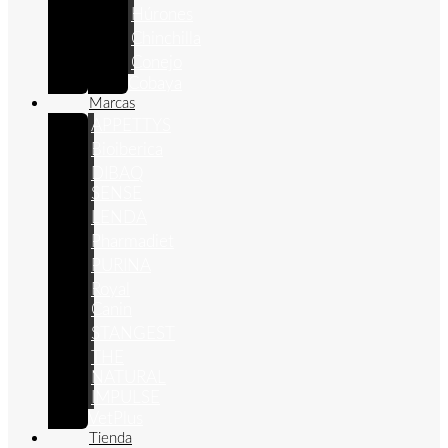
Húrones
Chinchilla
Conejo
Cobaya
Marcas
APPETTYS
Bioiberica
DIBAQ
SENSE
LENDA
Pharmadiet
PURINA
Royal
Canin
STANGEST
THE
NATURAL
IMPULSE
VetPlus
Tienda