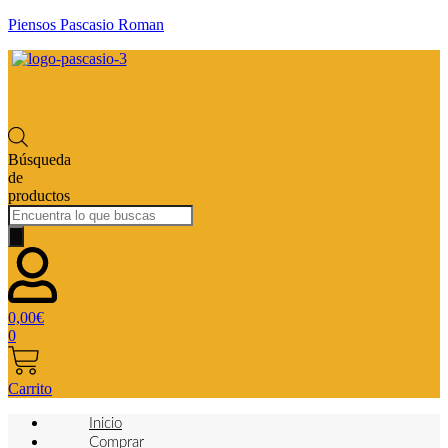
Piensos Pascasio Roman
Búsqueda
de
productos
0,00
€
0
Carrito
Inicio
Comprar