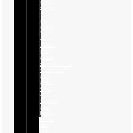
perros
Comida
seca
para
perros
Salud
y
cuidado
para
perros
Complementos
alimenticios
para
perros
Salud
y
Cuidado
para
Perros
Snacks
para
perros