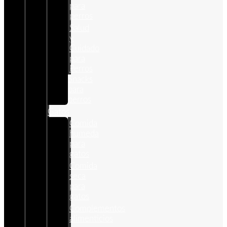
para
perros
Salud
y
Cuidado
para
Perros
Snacks
para
perros
Gatos
Comida
humeda
para
gatos
Comida
seca
para
gatos
Complementos
alimenticios