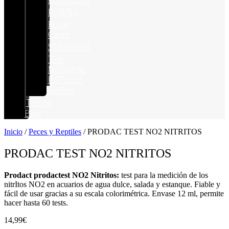
Pharmadiet
PURINA
Royal
Canin
STANGEST
THE
NATURAL
IMPULSE
VetPlus
Tienda
Blog
Inicio
/
Peces y Reptiles
/ PRODAC TEST NO2 NITRITOS
PRODAC TEST NO2 NITRITOS
Prodact prodactest NO2 Nitritos:
test para la medición de los
nitrItos NO2 en acuarios de agua dulce, salada y estanque. Fiable y
fácil de usar gracias a su escala colorimétrica. Envase 12 ml, permite
hacer hasta 60 tests.
14,99
€