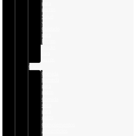
para
perros
Salud
y
Cuidado
para
Perros
Snacks
para
perros
Gatos
Comida
humeda
para
gatos
Comida
seca
para
gatos
Complementos
alimenticios