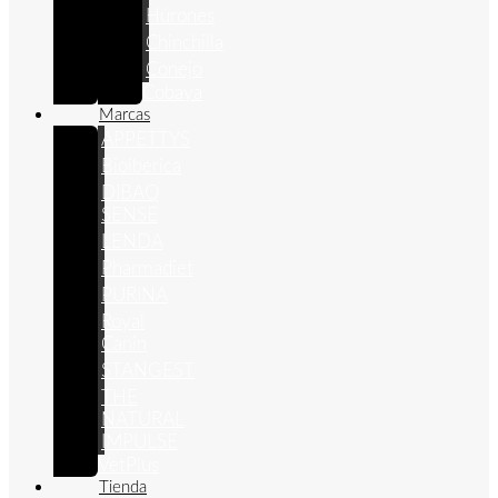
Húrones
Chinchilla
Conejo
Cobaya
Marcas
APPETTYS
Bioiberica
DIBAQ
SENSE
LENDA
Pharmadiet
PURINA
Royal
Canin
STANGEST
THE
NATURAL
IMPULSE
VetPlus
Tienda