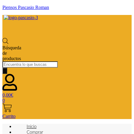
Piensos Pascasio Roman
Búsqueda
de
productos
0,00
€
0
Carrito
Inicio
Comprar