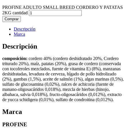
PROFINE ADULTO SMALL BREED CORDERO Y PATATAS
2KG cantidad
Comprar
Descripción
Marca
Descripción
composición:
cordero 40% (cordero deshidratado 20%, Cordero
triturado 20%), maíz, patatas (20%), grasa de cordero (conservada
con tocoferoles mezclados, fuente de vitamina E) (8%), manzanas
deshidratadas, levadura de cerveza, hígado de pollo hidrolizado
(2%), gambas (1,5%), aceite de salmón (1%), algas marinas (0,5%),
sulfato de glucosamina (0,02%), raíces de achicoria (fuente de
manano-oligosacáridos 0,018%), mezcla de hierbas (hinojo,
albahaca, salvia 0,018%), fructo-oligosacáridos (0,012%), extracto
de yucca schidigera (0,01%), sulfato de condroitina (0,012%).
Marca
PROFINE