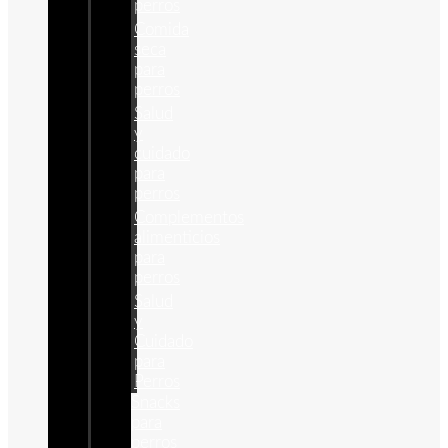
perros
Comida
seca
para
perros
Salud
y
cuidado
para
perros
Complementos
alimenticios
para
perros
Salud
y
Cuidado
para
Perros
Snacks
para
perros