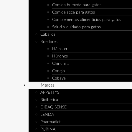
Comida humeda para gatos
Comida seca para gatos
Complementos alimenticios para gatos
Salud y cuidado para gatos
Caballos
Roedores
Hámster
Húrones
Chinchilla
Conejo
Cobaya
Marcas
APPETTYS
Bioiberica
DIBAQ SENSE
LENDA
Pharmadiet
PURINA