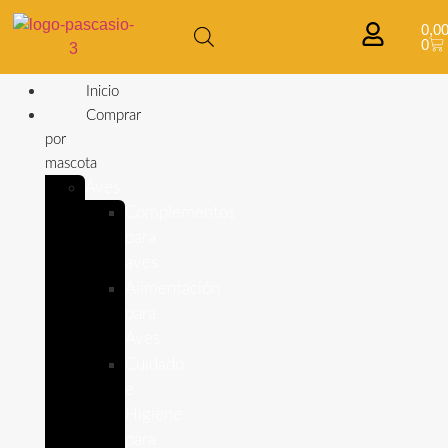
0,0
0
Inicio
Comprar
por
mascota
Aves
Complementos
para
aves
Alimentación
para
Aves
Cuidado
e
Higiene
para