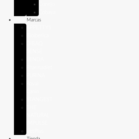
Conejo
Cobaya
Marcas
APPETTYS
Bioiberica
DIBAQ
SENSE
LENDA
Pharmadiet
PURINA
Royal
Canin
STANGEST
THE
NATURAL
IMPULSE
VetPlus
Tienda