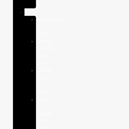
Aves
Perros
Antiparasitários
para
Perros
Comida
humeda
para
perros
Comida
seca
para
perros
Salud
y
cuidado
para
perros