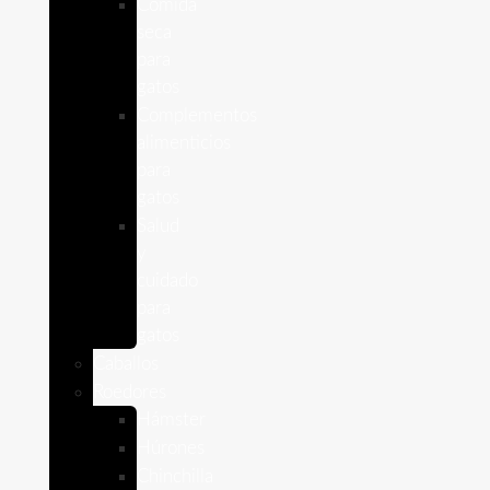
Comida
seca
para
gatos
Complementos
alimenticios
para
gatos
Salud
y
cuidado
para
gatos
Caballos
Roedores
Hámster
Húrones
Chinchilla