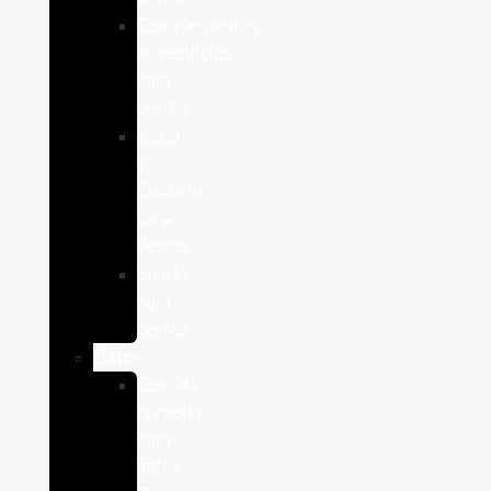
Complementos
alimenticios
para
perros
Salud
y
Cuidado
para
Perros
Snacks
para
perros
Gatos
Comida
humeda
para
gatos