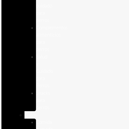
cuidado
para
perros
Complementos
alimenticios
para
perros
Salud
y
Cuidado
para
Perros
Snacks
para
perros
Gatos
Comida