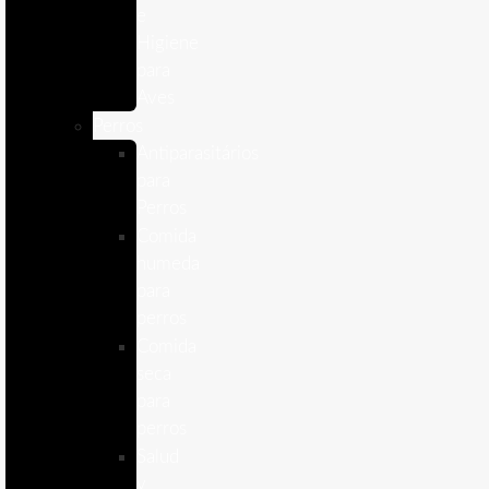
e
Higiene
para
Aves
Perros
Antiparasitários
para
Perros
Comida
humeda
para
perros
Comida
seca
para
perros
Salud
y