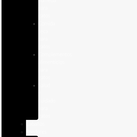
humeda
para
gatos
Comida
seca
para
gatos
Complementos
alimenticios
para
gatos
Salud
y
cuidado
para
gatos
Caballos
Roedores