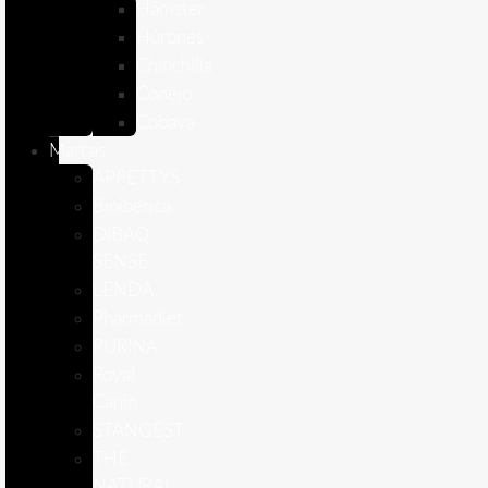
Hámster
Húrones
Chinchilla
Conejo
Cobaya
Marcas
APPETTYS
Bioiberica
DIBAQ
SENSE
LENDA
Pharmadiet
PURINA
Royal
Canin
STANGEST
THE
NATURAL