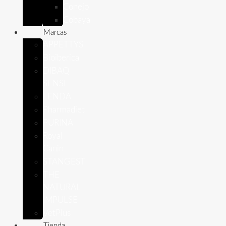
Conejo
Cobaya
Marcas
APPETTYS
Bioiberica
DIBAQ
SENSE
LENDA
Pharmadiet
PURINA
Royal
Canin
STANGEST
THE
NATURAL
IMPULSE
VetPlus
Tienda