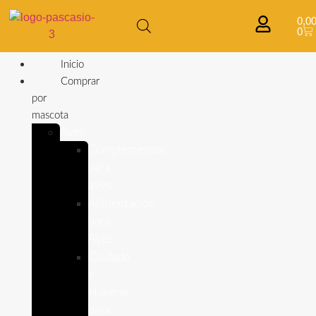
0,0
0
Inicio
Comprar
por
mascota
Aves
Complementos
para
aves
Alimentación
para
Aves
Cuidado
e
Higiene
para