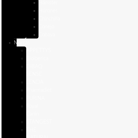
Hámster
Húrones
Chinchilla
Conejo
Cobaya
Marcas
APPETTYS
Bioiberica
DIBAQ
SENSE
LENDA
Pharmadiet
PURINA
Royal
Canin
STANGEST
THE
NATURAL