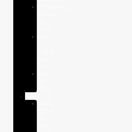
Complementos
alimenticios
para
perros
Salud
y
Cuidado
para
Perros
Snacks
para
perros
Gatos
Comida
humeda
para
gatos