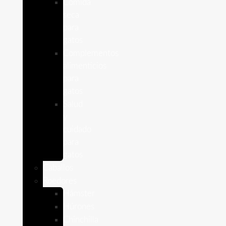
Comida
seca
para
gatos
Complementos
alimenticios
para
gatos
Salud
y
cuidado
para
gatos
Caballos
Roedores
Hámster
Húrones
Chinchilla