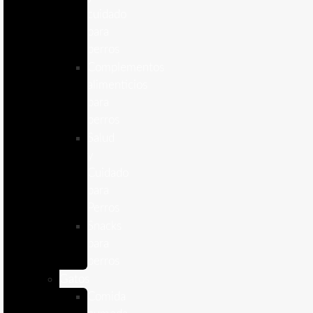
cuidado
para
perros
Complementos
alimenticios
para
perros
Salud
y
Cuidado
para
Perros
Snacks
para
perros
Gatos
Comida