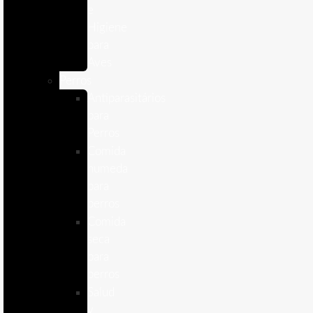
e
Higiene
para
Aves
Perros
Antiparasitários
para
Perros
Comida
humeda
para
perros
Comida
seca
para
perros
Salud
y