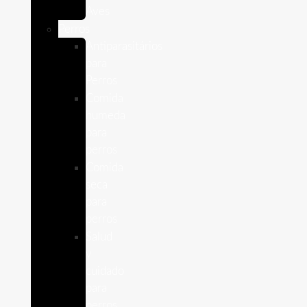
Aves
Perros
Antiparasitários
para
Perros
Comida
humeda
para
perros
Comida
seca
para
perros
Salud
y
cuidado
para
perros