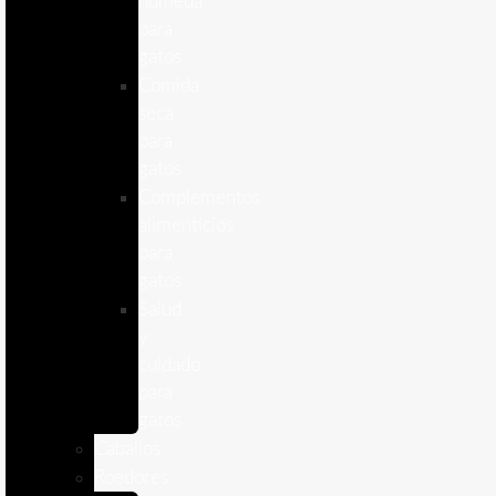
humeda
para
gatos
Comida
seca
para
gatos
Complementos
alimenticios
para
gatos
Salud
y
cuidado
para
gatos
Caballos
Roedores