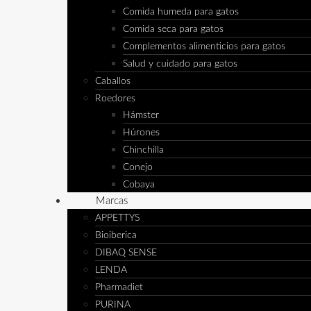
Comida humeda para gatos
Comida seca para gatos
Complementos alimenticios para gatos
Salud y cuidado para gatos
Caballos
Roedores
Hámster
Húrones
Chinchilla
Conejo
Cobaya
Marcas
APPETTYS
Bioiberica
DIBAQ SENSE
LENDA
Pharmadiet
PURINA