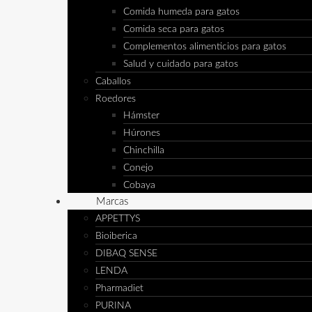
Comida humeda para gatos
Comida seca para gatos
Complementos alimenticios para gatos
Salud y cuidado para gatos
Caballos
Roedores
Hámster
Húrones
Chinchilla
Conejo
Cobaya
Marcas
APPETTYS
Bioiberica
DIBAQ SENSE
LENDA
Pharmadiet
PURINA