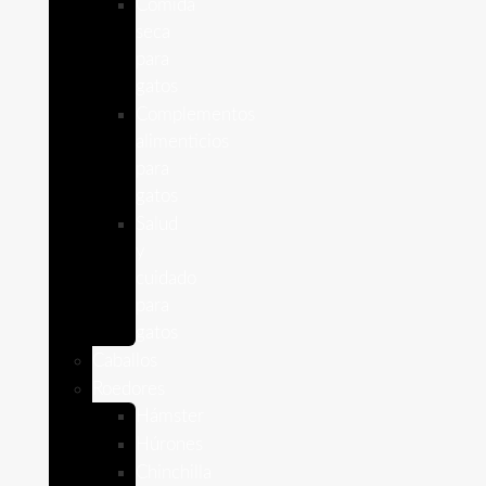
Comida
seca
para
gatos
Complementos
alimenticios
para
gatos
Salud
y
cuidado
para
gatos
Caballos
Roedores
Hámster
Húrones
Chinchilla