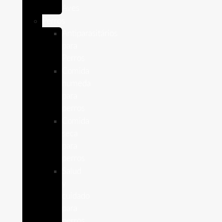
Aves
Perros
Antiparasitários
para
Perros
Comida
humeda
para
perros
Comida
seca
para
perros
Salud
y
cuidado
para
perros