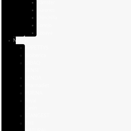
Hámster
Húrones
Chinchilla
Conejo
Cobaya
Marcas
APPETTYS
Bioiberica
DIBAQ
SENSE
LENDA
Pharmadiet
PURINA
Royal
Canin
STANGEST
THE
NATURAL