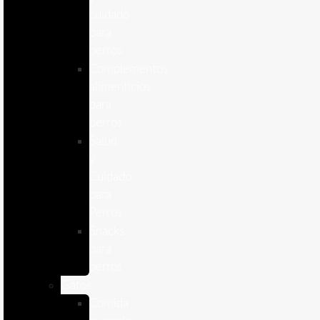
cuidado
para
perros
Complementos
alimenticios
para
perros
Salud
y
Cuidado
para
Perros
Snacks
para
perros
Gatos
Comida