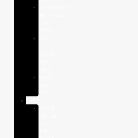
Complementos
alimenticios
para
perros
Salud
y
Cuidado
para
Perros
Snacks
para
perros
Gatos
Comida
humeda
para
gatos