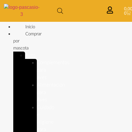
0,0
0
Inicio
Comprar
por
mascota
Aves
Complementos
para
aves
Alimentación
para
Aves
Cuidado
e
Higiene
para