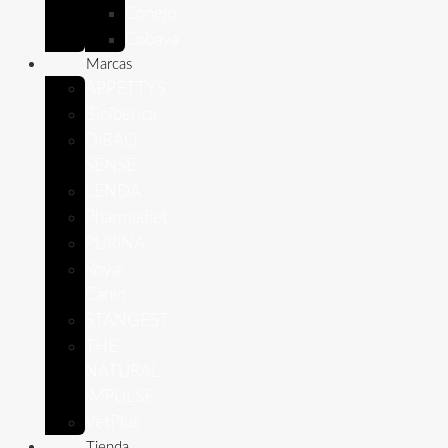
Conejo
Cobaya
Marcas
APPETTYS
Bioiberica
DIBAQ
SENSE
LENDA
Pharmadiet
PURINA
Royal
Canin
STANGEST
THE
NATURAL
IMPULSE
VetPlus
Tienda