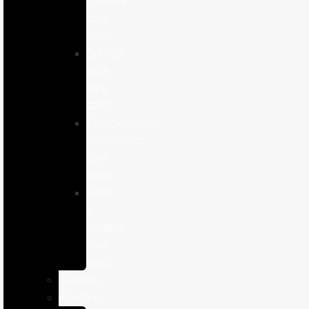
humeda
para
gatos
Comida
seca
para
gatos
Complementos
alimenticios
para
gatos
Salud
y
cuidado
para
gatos
Caballos
Roedores