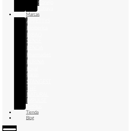
Conejo
Cobaya
Marcas
APPETTYS
Bioiberica
DIBAQ
SENSE
LENDA
Pharmadiet
PURINA
Royal
Canin
STANGEST
THE
NATURAL
IMPULSE
VetPlus
Tienda
Blog