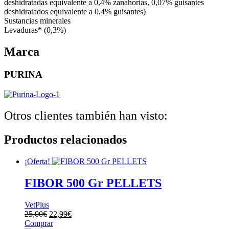
deshidratadas equivalente a 0,4% zanahorias, 0,07% guisantes
deshidratados equivalente a 0,4% guisantes)
Sustancias minerales
Levaduras* (0,3%)
Marca
PURINA
Otros clientes también han visto:
Productos relacionados
¡Oferta!
FIBOR 500 Gr PELLETS
VetPlus
El
El
25,00
€
22,99
€
precio
precio
Comprar