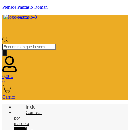
Piensos Pascasio Roman
Búsqueda
de
productos
0,00
€
0
Carrito
Inicio
Comprar
por
mascota