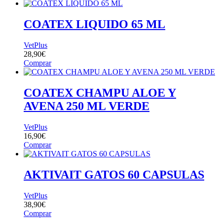
original
actual
era:
es:
25,00€.
22,99€.
COATEX LIQUIDO 65 ML
VetPlus
28,90
€
Comprar
COATEX CHAMPU ALOE Y
AVENA 250 ML VERDE
VetPlus
16,90
€
Comprar
AKTIVAIT GATOS 60 CAPSULAS
VetPlus
38,90
€
Comprar