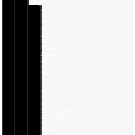
Perros
Antiparasitários
para
Perros
Comida
humeda
para
perros
Comida
seca
para
perros
Salud
y
cuidado
para
perros
Complementos
alimenticios
para
perros