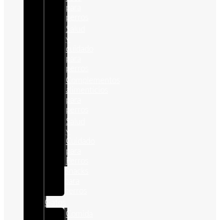
para
perros
Salud
y
cuidado
para
perros
Complementos
alimenticios
para
perros
Salud
y
Cuidado
para
Perros
Snacks
para
perros
Gatos
Comida