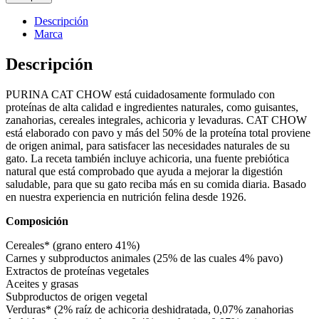
CHOW
Esterilizado
Descripción
con
Marca
Pavo
15KG
Descripción
cantidad
PURINA CAT CHOW está cuidadosamente formulado con
proteínas de alta calidad e ingredientes naturales, como guisantes,
zanahorias, cereales integrales, achicoria y levaduras. CAT CHOW
está elaborado con pavo y más del 50% de la proteína total proviene
de origen animal, para satisfacer las necesidades naturales de su
gato. La receta también incluye achicoria, una fuente prebiótica
natural que está comprobado que ayuda a mejorar la digestión
saludable, para que su gato reciba más en su comida diaria. Basado
en nuestra experiencia en nutrición felina desde 1926.
Composición
Cereales* (grano entero 41%)
Carnes y subproductos animales (25% de las cuales 4% pavo)
Extractos de proteínas vegetales
Aceites y grasas
Subproductos de origen vegetal
Verduras* (2% raíz de achicoria deshidratada, 0,07% zanahorias