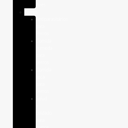
Aves
Perros
Antiparasitários
para
Perros
Comida
humeda
para
perros
Comida
seca
para
perros
Salud
y
cuidado
para
perros