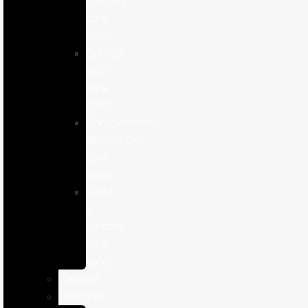
humeda
para
gatos
Comida
seca
para
gatos
Complementos
alimenticios
para
gatos
Salud
y
cuidado
para
gatos
Caballos
Roedores