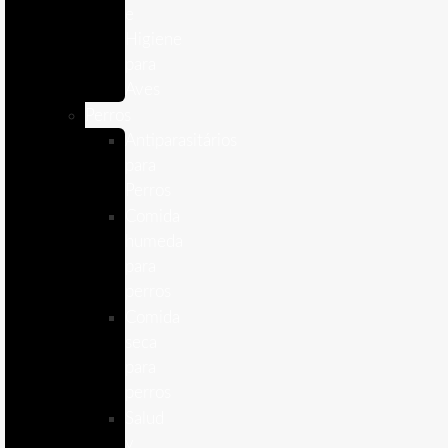
e
Higiene
para
Aves
Perros
Antiparasitários
para
Perros
Comida
humeda
para
perros
Comida
seca
para
perros
Salud
y