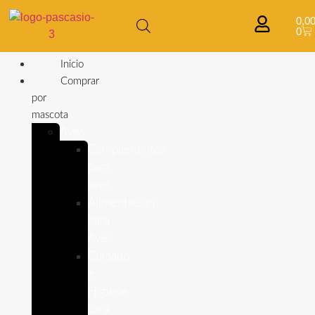
0,0
0
Inicio
Comprar
por
mascota
Aves
Complementos
para
aves
Alimentación
para
Aves
Cuidado
e
Higiene
para