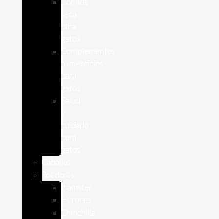
Comida
seca
para
gatos
Complementos
alimenticios
para
gatos
Salud
y
cuidado
para
gatos
Caballos
Roedores
Hámster
Húrones
Chinchilla