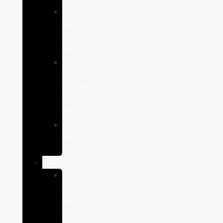
Complementos
alimenticios
para
perros
Salud
y
Cuidado
para
Perros
Snacks
para
perros
Gatos
Comida
humeda
para
gatos