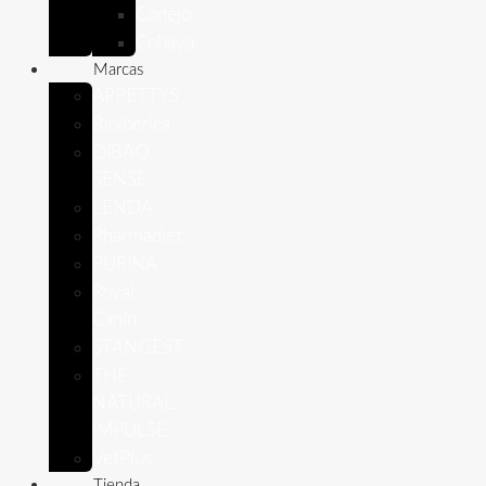
Conejo
Cobaya
Marcas
APPETTYS
Bioiberica
DIBAQ
SENSE
LENDA
Pharmadiet
PURINA
Royal
Canin
STANGEST
THE
NATURAL
IMPULSE
VetPlus
Tienda