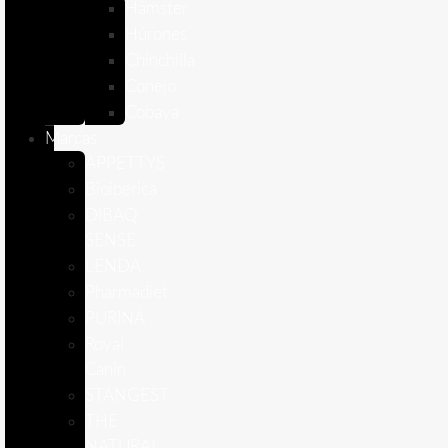
Hámster
Húrones
Chinchilla
Conejo
Cobaya
Marcas
APPETTYS
Bioiberica
DIBAQ
SENSE
LENDA
Pharmadiet
PURINA
Royal
Canin
STANGEST
THE
NATURAL