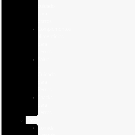
cuidado
para
perros
Complementos
alimenticios
para
perros
Salud
y
Cuidado
para
Perros
Snacks
para
perros
Gatos
Comida