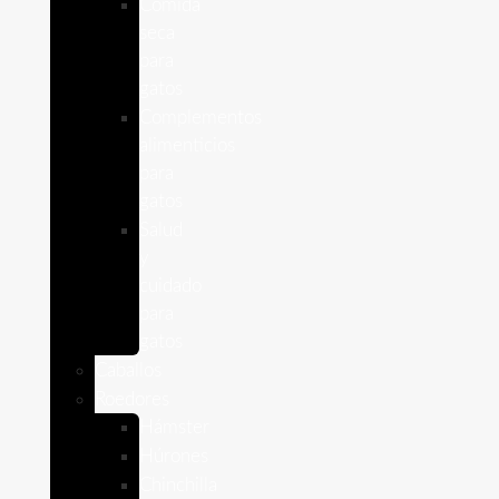
Comida
seca
para
gatos
Complementos
alimenticios
para
gatos
Salud
y
cuidado
para
gatos
Caballos
Roedores
Hámster
Húrones
Chinchilla