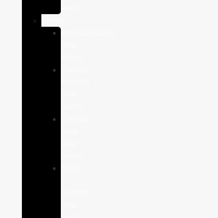
Aves
Perros
Antiparasitários
para
Perros
Comida
humeda
para
perros
Comida
seca
para
perros
Salud
y
cuidado
para
perros