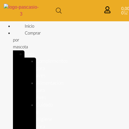
0,0
0
Inicio
Comprar
por
mascota
Aves
Complementos
para
aves
Alimentación
para
Aves
Cuidado
e
Higiene
para