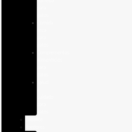
humeda
para
gatos
Comida
seca
para
gatos
Complementos
alimenticios
para
gatos
Salud
y
cuidado
para
gatos
Caballos
Roedores