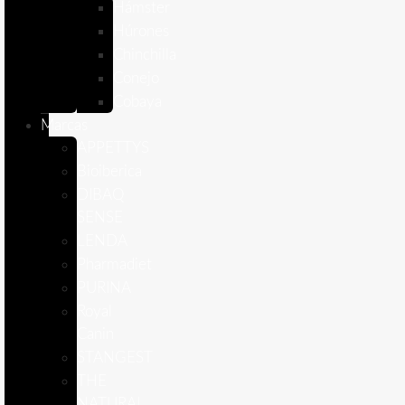
Hámster
Húrones
Chinchilla
Conejo
Cobaya
Marcas
APPETTYS
Bioiberica
DIBAQ
SENSE
LENDA
Pharmadiet
PURINA
Royal
Canin
STANGEST
THE
NATURAL