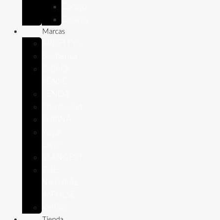
Conejo
Cobaya
Marcas
APPETTYS
Bioiberica
DIBAQ
SENSE
LENDA
Pharmadiet
PURINA
Royal
Canin
STANGEST
THE
NATURAL
IMPULSE
VetPlus
Tienda