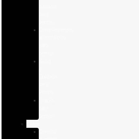
cuidado
para
perros
Complementos
alimenticios
para
perros
Salud
y
Cuidado
para
Perros
Snacks
para
perros
Gatos
Comida