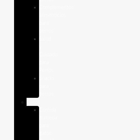
Complementos
alimenticios
para
perros
Salud
y
Cuidado
para
Perros
Snacks
para
perros
Gatos
Comida
humeda
para
gatos