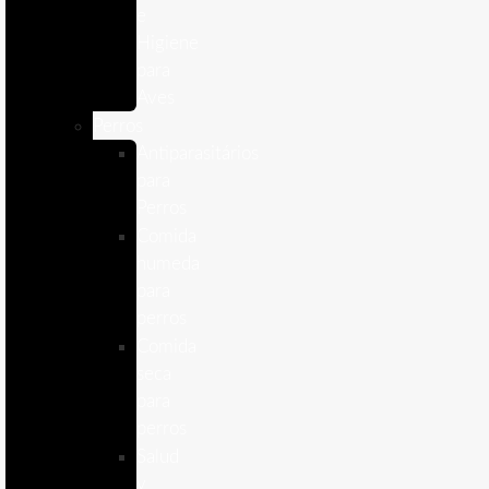
e
Higiene
para
Aves
Perros
Antiparasitários
para
Perros
Comida
humeda
para
perros
Comida
seca
para
perros
Salud
y