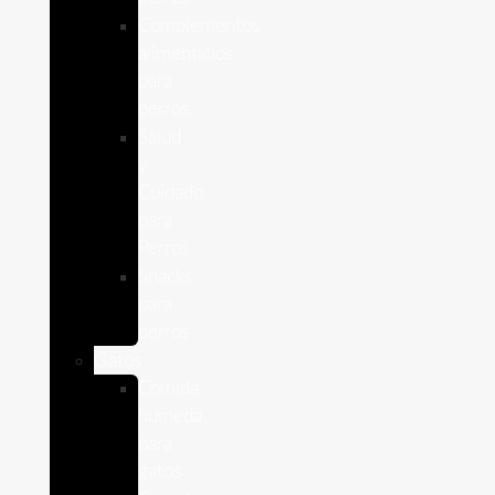
Complementos
alimenticios
para
perros
Salud
y
Cuidado
para
Perros
Snacks
para
perros
Gatos
Comida
humeda
para
gatos