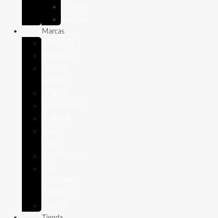
Conejo
Cobaya
Marcas
APPETTYS
Bioiberica
DIBAQ
SENSE
LENDA
Pharmadiet
PURINA
Royal
Canin
STANGEST
THE
NATURAL
IMPULSE
VetPlus
Tienda