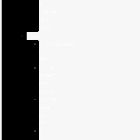
e
Higiene
para
Aves
Perros
Antiparasitários
para
Perros
Comida
humeda
para
perros
Comida
seca
para
perros
Salud
y