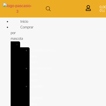
0,0
0
Inicio
Comprar
por
mascota
Aves
Complementos
para
aves
Alimentación
para
Aves
Cuidado
e
Higiene
para