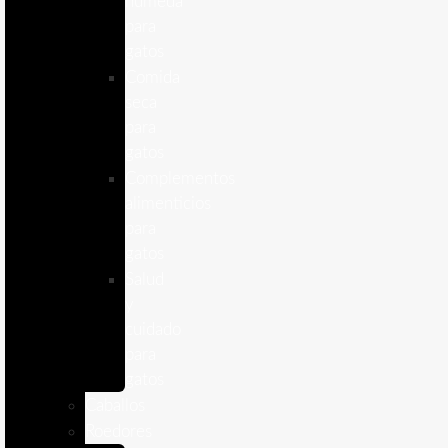
humeda
para
gatos
Comida
seca
para
gatos
Complementos
alimenticios
para
gatos
Salud
y
cuidado
para
gatos
Caballos
Roedores