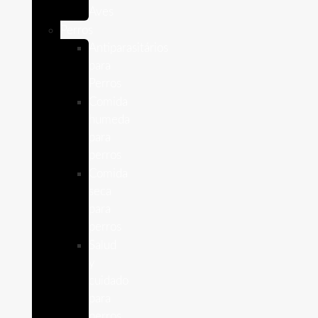
Aves
Perros
Antiparasitários
para
Perros
Comida
humeda
para
perros
Comida
seca
para
perros
Salud
y
cuidado
para
perros