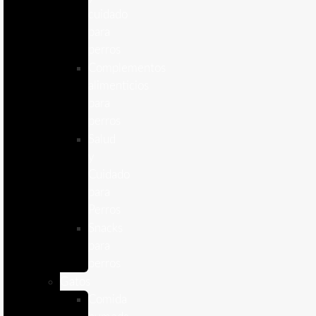
cuidado
para
perros
Complementos
alimenticios
para
perros
Salud
y
Cuidado
para
Perros
Snacks
para
perros
Gatos
Comida