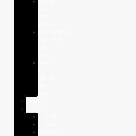
Comida
seca
para
gatos
Complementos
alimenticios
para
gatos
Salud
y
cuidado
para
gatos
Caballos
Roedores
Hámster
Húrones
Chinchilla