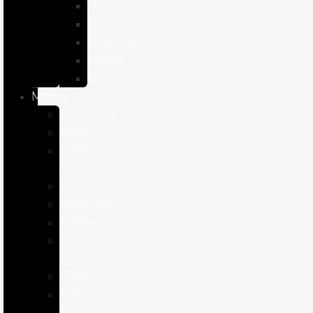
Hámster
Húrones
Chinchilla
Conejo
Cobaya
Marcas
APPETTYS
Bioiberica
DIBAQ
SENSE
LENDA
Pharmadiet
PURINA
Royal
Canin
STANGEST
THE
NATURAL