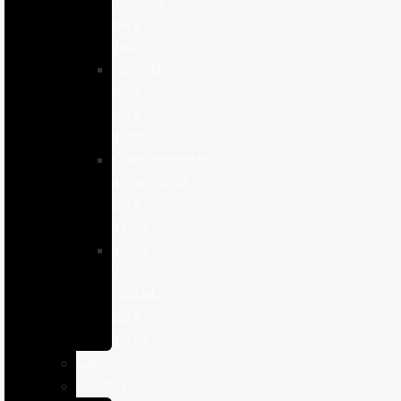
humeda
para
gatos
Comida
seca
para
gatos
Complementos
alimenticios
para
gatos
Salud
y
cuidado
para
gatos
Caballos
Roedores