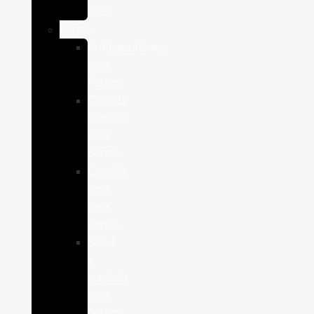
Aves
Perros
Antiparasitários
para
Perros
Comida
humeda
para
perros
Comida
seca
para
perros
Salud
y
cuidado
para
perros