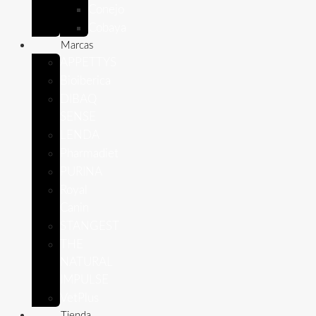
Conejo
Cobaya
Marcas
APPETTYS
Bioiberica
DIBAQ
SENSE
LENDA
Pharmadiet
PURINA
Royal
Canin
STANGEST
THE
NATURAL
IMPULSE
VetPlus
Tienda