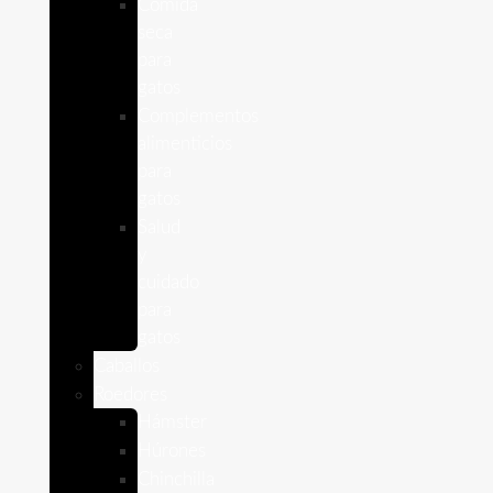
Comida
seca
para
gatos
Complementos
alimenticios
para
gatos
Salud
y
cuidado
para
gatos
Caballos
Roedores
Hámster
Húrones
Chinchilla