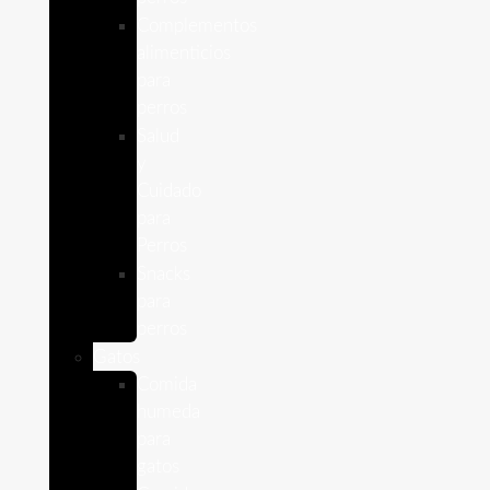
Complementos
alimenticios
para
perros
Salud
y
Cuidado
para
Perros
Snacks
para
perros
Gatos
Comida
humeda
para
gatos