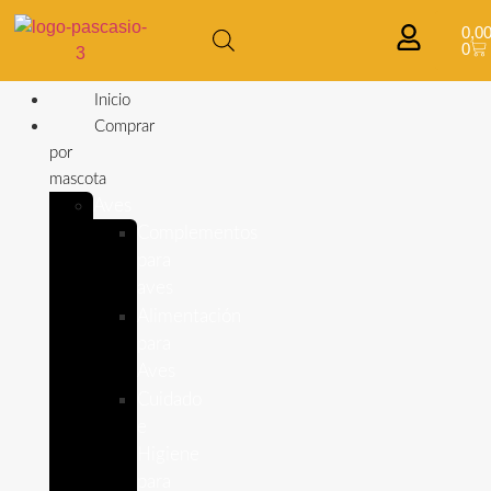
0,0
0
Inicio
Comprar
por
mascota
Aves
Complementos
para
aves
Alimentación
para
Aves
Cuidado
e
Higiene
para