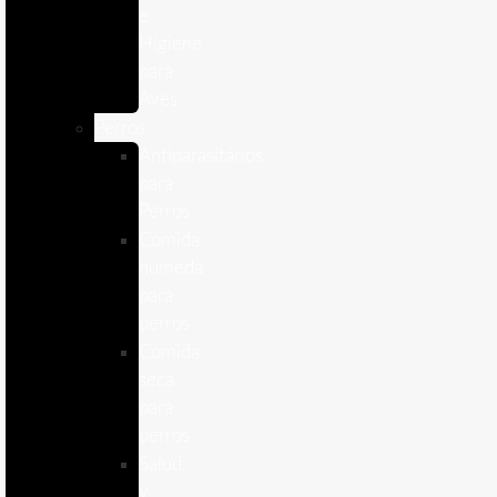
e
Higiene
para
Aves
Perros
Antiparasitários
para
Perros
Comida
humeda
para
perros
Comida
seca
para
perros
Salud
y