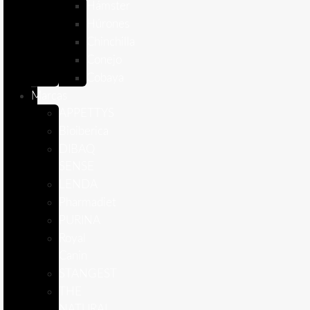
Hámster
Húrones
Chinchilla
Conejo
Cobaya
Marcas
APPETTYS
Bioiberica
DIBAQ
SENSE
LENDA
Pharmadiet
PURINA
Royal
Canin
STANGEST
THE
NATURAL