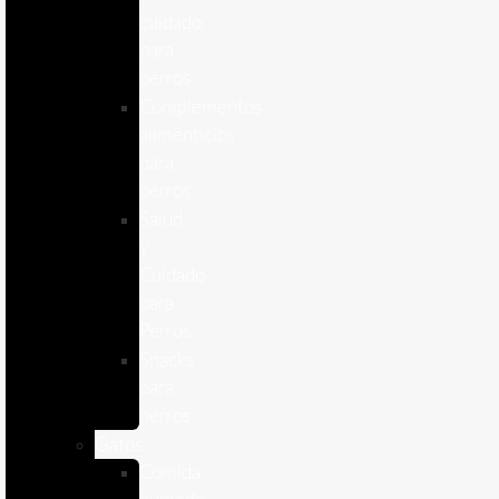
cuidado
para
perros
Complementos
alimenticios
para
perros
Salud
y
Cuidado
para
Perros
Snacks
para
perros
Gatos
Comida