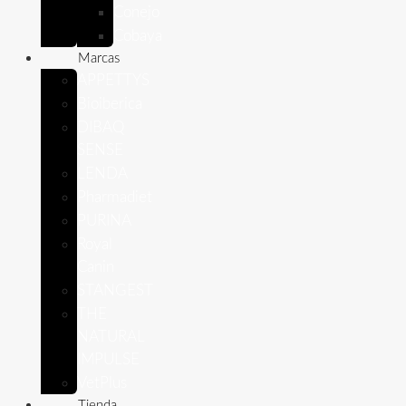
Conejo
Cobaya
Marcas
APPETTYS
Bioiberica
DIBAQ
SENSE
LENDA
Pharmadiet
PURINA
Royal
Canin
STANGEST
THE
NATURAL
IMPULSE
VetPlus
Tienda