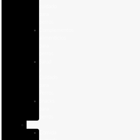
cuidado
para
perros
Complementos
alimenticios
para
perros
Salud
y
Cuidado
para
Perros
Snacks
para
perros
Gatos
Comida