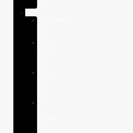
Aves
Perros
Antiparasitários
para
Perros
Comida
humeda
para
perros
Comida
seca
para
perros
Salud
y
cuidado
para
perros