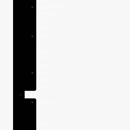
Complementos
alimenticios
para
perros
Salud
y
Cuidado
para
Perros
Snacks
para
perros
Gatos
Comida
humeda
para
gatos