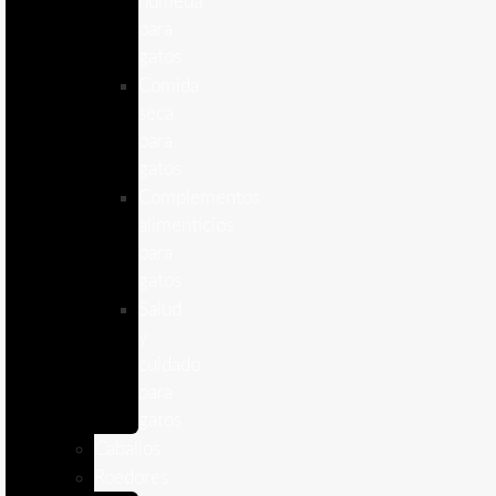
humeda
para
gatos
Comida
seca
para
gatos
Complementos
alimenticios
para
gatos
Salud
y
cuidado
para
gatos
Caballos
Roedores