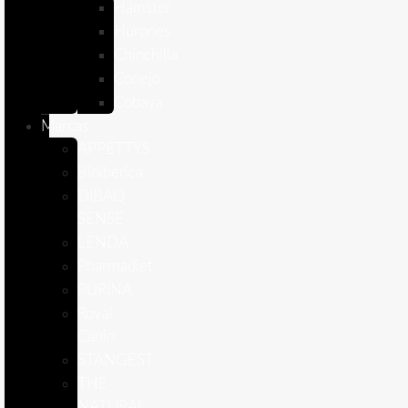
Hámster
Húrones
Chinchilla
Conejo
Cobaya
Marcas
APPETTYS
Bioiberica
DIBAQ
SENSE
LENDA
Pharmadiet
PURINA
Royal
Canin
STANGEST
THE
NATURAL