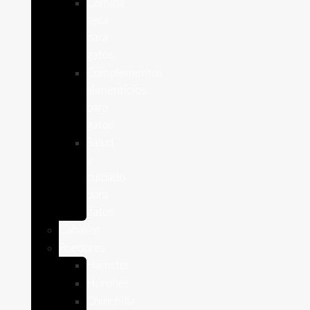
Comida
seca
para
gatos
Complementos
alimenticios
para
gatos
Salud
y
cuidado
para
gatos
Caballos
Roedores
Hámster
Húrones
Chinchilla