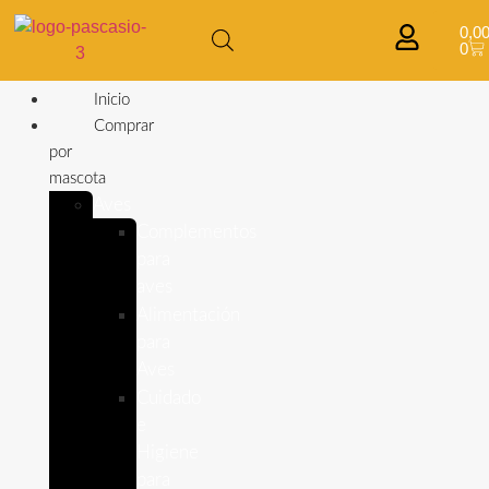
0,0
0
Inicio
Comprar
por
mascota
Aves
Complementos
para
aves
Alimentación
para
Aves
Cuidado
e
Higiene
para