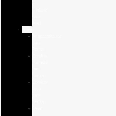
e
Higiene
para
Aves
Perros
Antiparasitários
para
Perros
Comida
humeda
para
perros
Comida
seca
para
perros
Salud
y