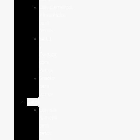
Complementos
alimenticios
para
perros
Salud
y
Cuidado
para
Perros
Snacks
para
perros
Gatos
Comida
humeda
para
gatos