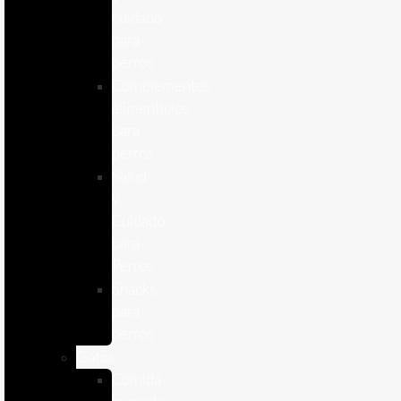
cuidado
para
perros
Complementos
alimenticios
para
perros
Salud
y
Cuidado
para
Perros
Snacks
para
perros
Gatos
Comida