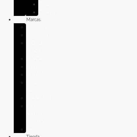
Conejo
Cobaya
Marcas
APPETTYS
Bioiberica
DIBAQ
SENSE
LENDA
Pharmadiet
PURINA
Royal
Canin
STANGEST
THE
NATURAL
IMPULSE
VetPlus
Tienda