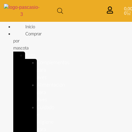
0,0
0
Inicio
Comprar
por
mascota
Aves
Complementos
para
aves
Alimentación
para
Aves
Cuidado
e
Higiene
para