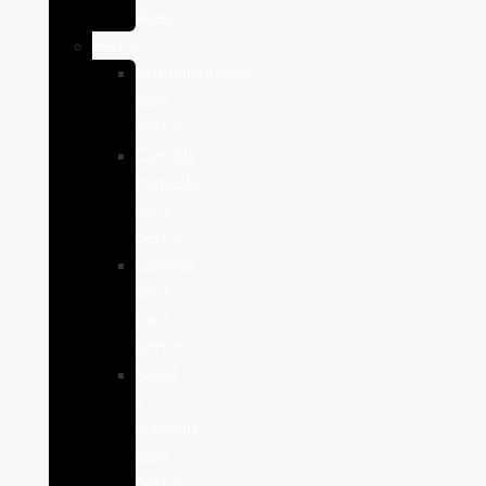
Aves
Perros
Antiparasitários
para
Perros
Comida
humeda
para
perros
Comida
seca
para
perros
Salud
y
cuidado
para
perros