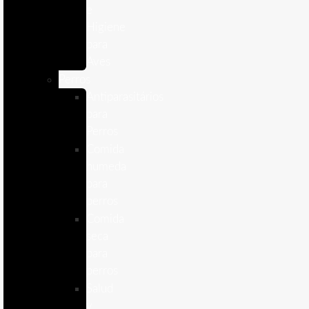
e
Higiene
para
Aves
Perros
Antiparasitários
para
Perros
Comida
humeda
para
perros
Comida
seca
para
perros
Salud
y