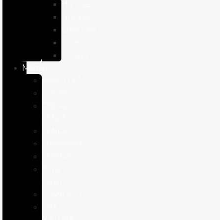
Hámster
Húrones
Chinchilla
Conejo
Cobaya
Marcas
APPETTYS
Bioiberica
DIBAQ
SENSE
LENDA
Pharmadiet
PURINA
Royal
Canin
STANGEST
THE
NATURAL