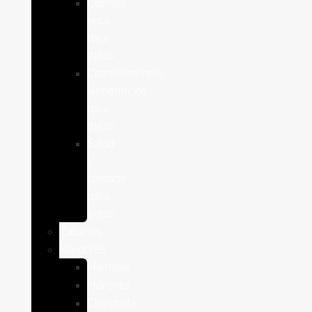
Comida
seca
para
gatos
Complementos
alimenticios
para
gatos
Salud
y
cuidado
para
gatos
Caballos
Roedores
Hámster
Húrones
Chinchilla