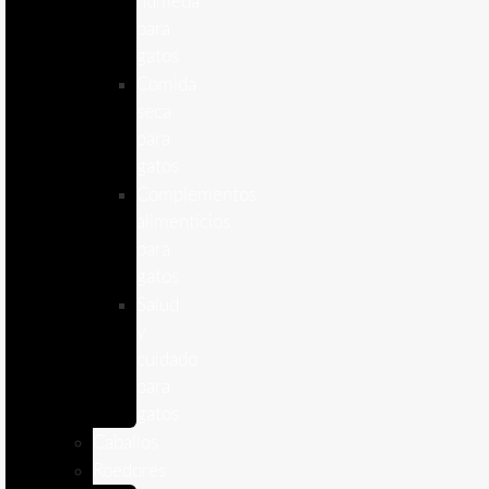
humeda
para
gatos
Comida
seca
para
gatos
Complementos
alimenticios
para
gatos
Salud
y
cuidado
para
gatos
Caballos
Roedores