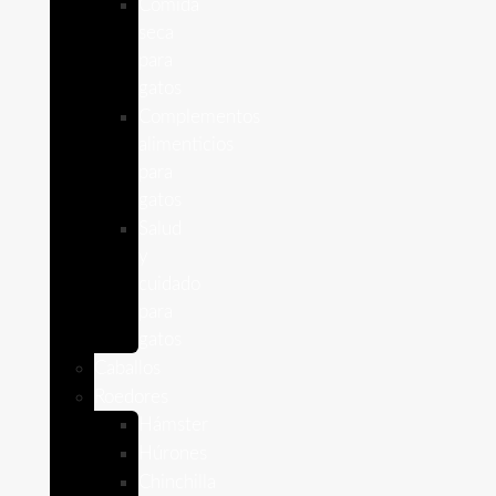
Comida
seca
para
gatos
Complementos
alimenticios
para
gatos
Salud
y
cuidado
para
gatos
Caballos
Roedores
Hámster
Húrones
Chinchilla