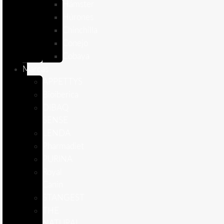
Hámster
Húrones
Chinchilla
Conejo
Cobaya
Marcas
APPETTYS
Bioiberica
DIBAQ
SENSE
LENDA
Pharmadiet
PURINA
Royal
Canin
STANGEST
THE
NATURAL