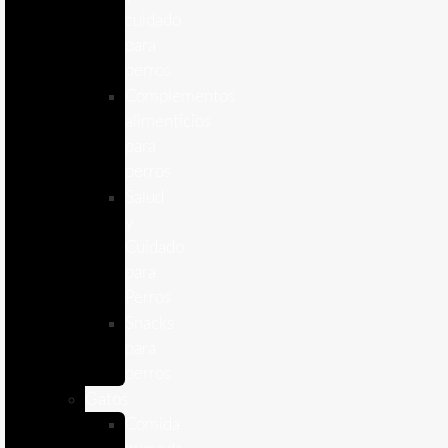
cuidado
para
perros
Complementos
alimenticios
para
perros
Salud
y
Cuidado
para
Perros
Snacks
para
perros
Gatos
Comida