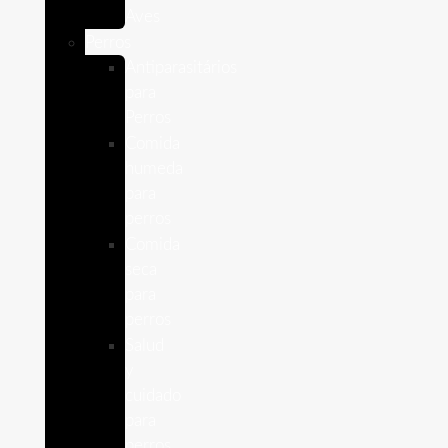
Aves
Perros
Antiparasitários
para
Perros
Comida
humeda
para
perros
Comida
seca
para
perros
Salud
y
cuidado
para
perros