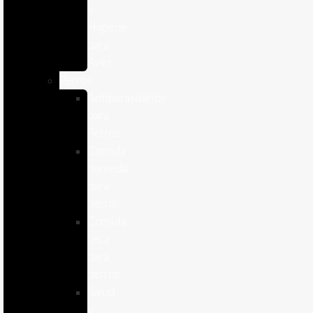
e
Higiene
para
Aves
Perros
Antiparasitários
para
Perros
Comida
humeda
para
perros
Comida
seca
para
perros
Salud
y