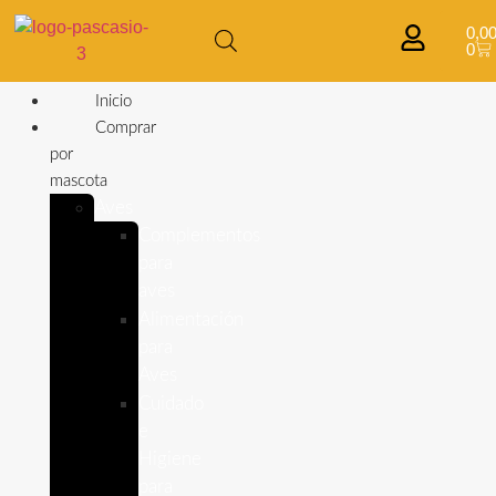
0,0
0
Inicio
Comprar
por
mascota
Aves
Complementos
para
aves
Alimentación
para
Aves
Cuidado
e
Higiene
para