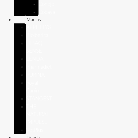
Conejo
Cobaya
Marcas
APPETTYS
Bioiberica
DIBAQ
SENSE
LENDA
Pharmadiet
PURINA
Royal
Canin
STANGEST
THE
NATURAL
IMPULSE
VetPlus
Tienda