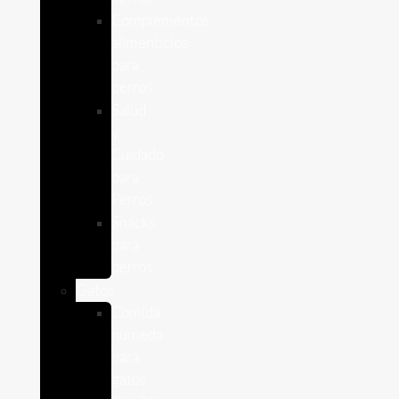
Complementos
alimenticios
para
perros
Salud
y
Cuidado
para
Perros
Snacks
para
perros
Gatos
Comida
humeda
para
gatos