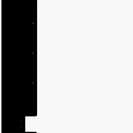
humeda
para
gatos
Comida
seca
para
gatos
Complementos
alimenticios
para
gatos
Salud
y
cuidado
para
gatos
Caballos
Roedores