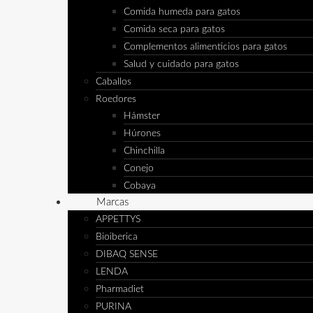
Comida humeda para gatos
Comida seca para gatos
Complementos alimenticios para gatos
Salud y cuidado para gatos
Caballos
Roedores
Hámster
Húrones
Chinchilla
Conejo
Cobaya
Marcas
APPETTYS
Bioiberica
DIBAQ SENSE
LENDA
Pharmadiet
PURINA