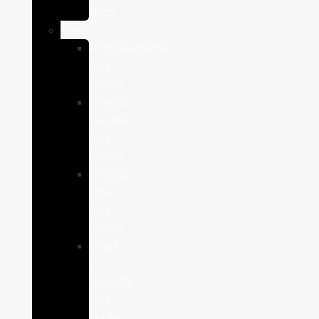
Aves
Perros
Antiparasitários
para
Perros
Comida
humeda
para
perros
Comida
seca
para
perros
Salud
y
cuidado
para
perros