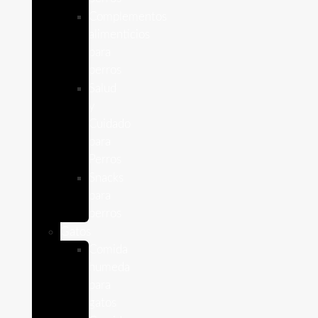
Complementos
alimenticios
para
perros
Salud
y
Cuidado
para
Perros
Snacks
para
perros
Gatos
Comida
humeda
para
gatos