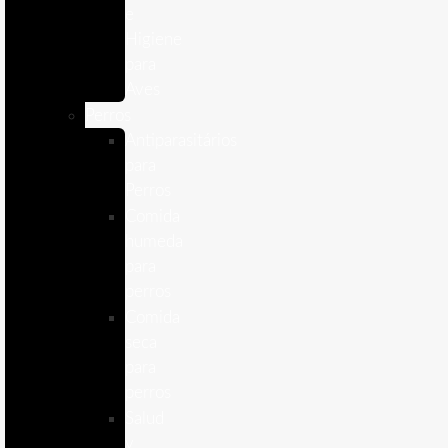
e
Higiene
para
Aves
Perros
Antiparasitários
para
Perros
Comida
humeda
para
perros
Comida
seca
para
perros
Salud
y