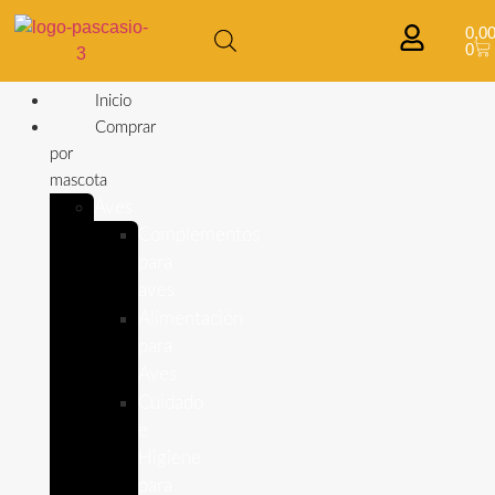
0,0
0
Inicio
Comprar
por
mascota
Aves
Complementos
para
aves
Alimentación
para
Aves
Cuidado
e
Higiene
para