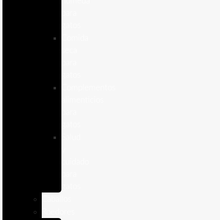
humeda
para
gatos
Comida
seca
para
gatos
Complementos
alimenticios
para
gatos
Salud
y
cuidado
para
gatos
Caballos
Roedores