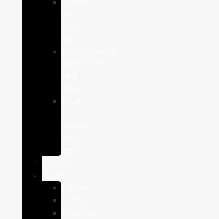
Comida
seca
para
gatos
Complementos
alimenticios
para
gatos
Salud
y
cuidado
para
gatos
Caballos
Roedores
Hámster
Húrones
Chinchilla