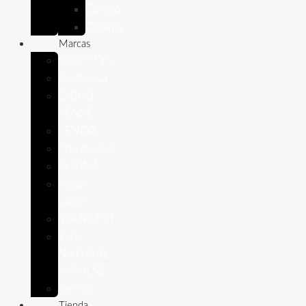
Conejo
Cobaya
Marcas
APPETTYS
Bioiberica
DIBAQ
SENSE
LENDA
Pharmadiet
PURINA
Royal
Canin
STANGEST
THE
NATURAL
IMPULSE
VetPlus
Tienda