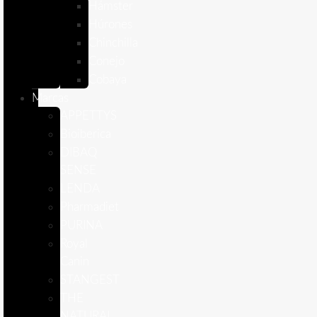
Hámster
Húrones
Chinchilla
Conejo
Cobaya
Marcas
APPETTYS
Bioiberica
DIBAQ
SENSE
LENDA
Pharmadiet
PURINA
Royal
Canin
STANGEST
THE
NATURAL