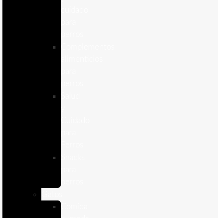
cuidado
para
perros
Complementos
alimenticios
para
perros
Salud
y
Cuidado
para
Perros
Snacks
para
perros
Gatos
Comida