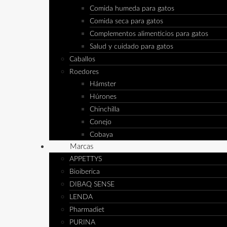
Comida humeda para gatos
Comida seca para gatos
Complementos alimenticios para gatos
Salud y cuidado para gatos
Caballos
Roedores
Hámster
Húrones
Chinchilla
Conejo
Cobaya
Marcas
APPETTYS
Bioiberica
DIBAQ SENSE
LENDA
Pharmadiet
PURINA