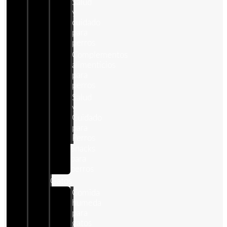
Salud
y
cuidado
para
perros
Complementos
alimenticios
para
perros
Salud
y
Cuidado
para
Perros
Snacks
para
perros
Gatos
Comida
humeda
para
gatos