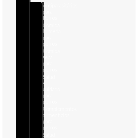
Antiparasitários
para
Perros
Comida
humeda
para
perros
Comida
seca
para
perros
Salud
y
cuidado
para
perros
Complementos
alimenticios
para
perros
Salud