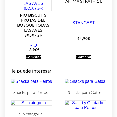
ANIMA STRATH 1 L
RIO BISCUITS
FRUTAS DEL
STANGEST
BOSQUE TODAS
LAS AVES
8X5X7GR
64,90
€
RIO
18,90
€
Comprar
Comprar
Te puede interesar:
Snacks para Perros
Snacks para Gatos
(219)
(30)
Sin categoria
(4)