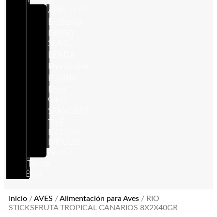
APPETTYS
Bioiberica
DIBAQ
SENSE
LENDA
Pharmadiet
PURINA
Royal
Canin
STANGEST
THE
NATURAL
IMPULSE
VetPlus
Tienda
Blog
Inicio
/
AVES
/
Alimentación para Aves
/ RIO
STICKSFRUTA TROPICAL CANARIOS 8X2X40GR