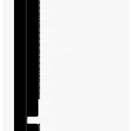
para
perros
Salud
y
cuidado
para
perros
Complementos
alimenticios
para
perros
Salud
y
Cuidado
para
Perros
Snacks
para
perros
Gatos
Comida