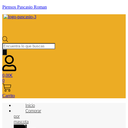
Piensos Pascasio Roman
Búsqueda
de
productos
0,00
€
0
Carrito
Inicio
Comprar
por
mascota