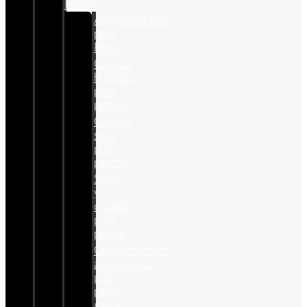
Perros
Antiparasitários
para
Perros
Comida
humeda
para
perros
Comida
seca
para
perros
Salud
y
cuidado
para
perros
Complementos
alimenticios
para
perros