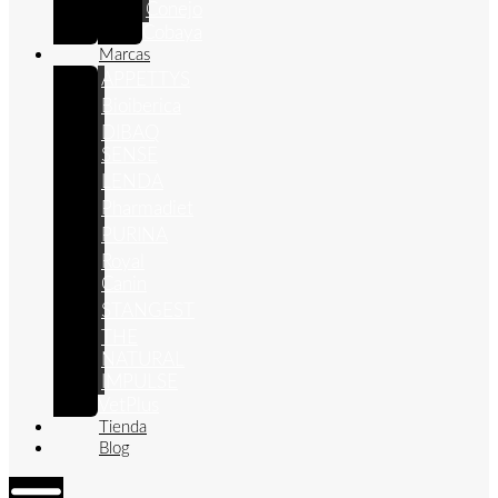
Conejo
Cobaya
Marcas
APPETTYS
Bioiberica
DIBAQ
SENSE
LENDA
Pharmadiet
PURINA
Royal
Canin
STANGEST
THE
NATURAL
IMPULSE
VetPlus
Tienda
Blog