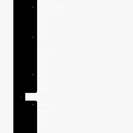
Complementos
alimenticios
para
perros
Salud
y
Cuidado
para
Perros
Snacks
para
perros
Gatos
Comida
humeda
para
gatos