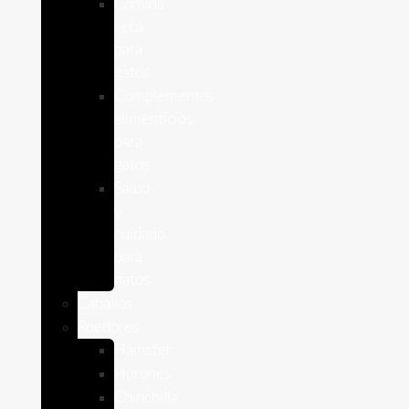
Comida
seca
para
gatos
Complementos
alimenticios
para
gatos
Salud
y
cuidado
para
gatos
Caballos
Roedores
Hámster
Húrones
Chinchilla