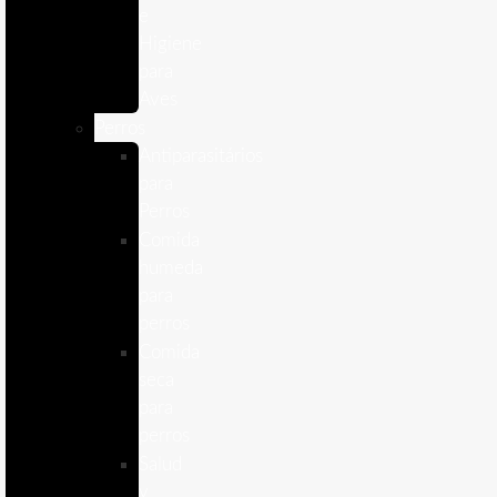
e
Higiene
para
Aves
Perros
Antiparasitários
para
Perros
Comida
humeda
para
perros
Comida
seca
para
perros
Salud
y