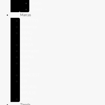
Conejo
Cobaya
Marcas
APPETTYS
Bioiberica
DIBAQ
SENSE
LENDA
Pharmadiet
PURINA
Royal
Canin
STANGEST
THE
NATURAL
IMPULSE
VetPlus
Tienda