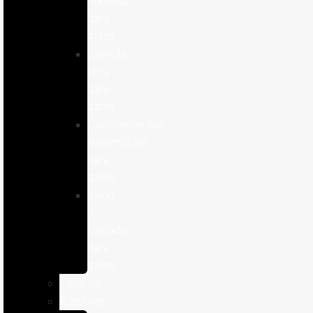
humeda
para
gatos
Comida
seca
para
gatos
Complementos
alimenticios
para
gatos
Salud
y
cuidado
para
gatos
Caballos
Roedores