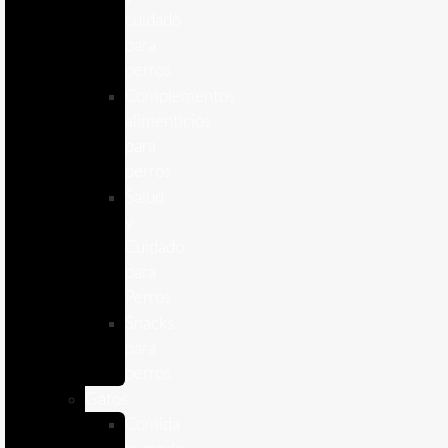
cuidado
para
perros
Complementos
alimenticios
para
perros
Salud
y
Cuidado
para
Perros
Snacks
para
perros
Gatos
Comida