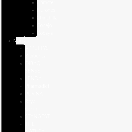
Hámster
Húrones
Chinchilla
Conejo
Cobaya
Marcas
APPETTYS
Bioiberica
DIBAQ
SENSE
LENDA
Pharmadiet
PURINA
Royal
Canin
STANGEST
THE
NATURAL