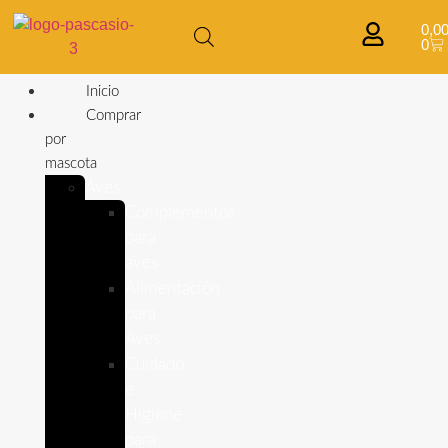
0,0
0
Inicio
Comprar
por
mascota
Aves
Complementos
para
aves
Alimentación
para
Aves
Cuidado
e
Higiene
para