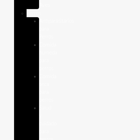
Aves
Perros
Antiparasitários
para
Perros
Comida
humeda
para
perros
Comida
seca
para
perros
Salud
y
cuidado
para
perros