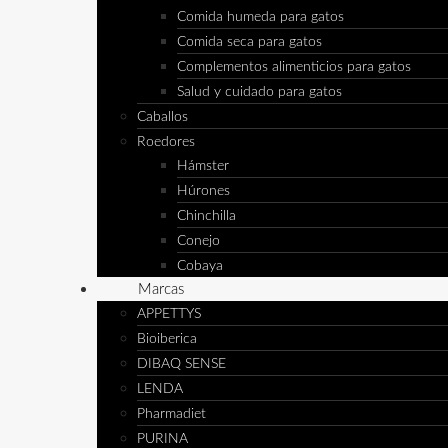
Comida humeda para gatos
Comida seca para gatos
Complementos alimenticios para gatos
Salud y cuidado para gatos
Caballos
Roedores
Hámster
Húrones
Chinchilla
Conejo
Cobaya
Marcas
APPETTYS
Bioiberica
DIBAQ SENSE
LENDA
Pharmadiet
PURINA