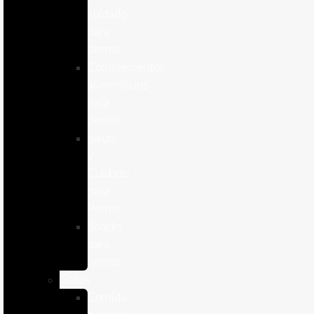
cuidado
para
perros
Complementos
alimenticios
para
perros
Salud
y
Cuidado
para
Perros
Snacks
para
perros
Gatos
Comida