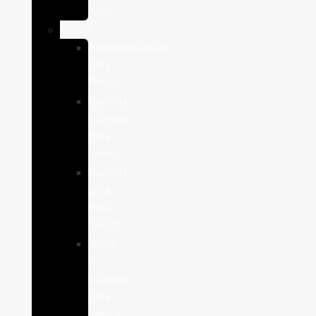
Aves
Perros
Antiparasitários
para
Perros
Comida
humeda
para
perros
Comida
seca
para
perros
Salud
y
cuidado
para
perros