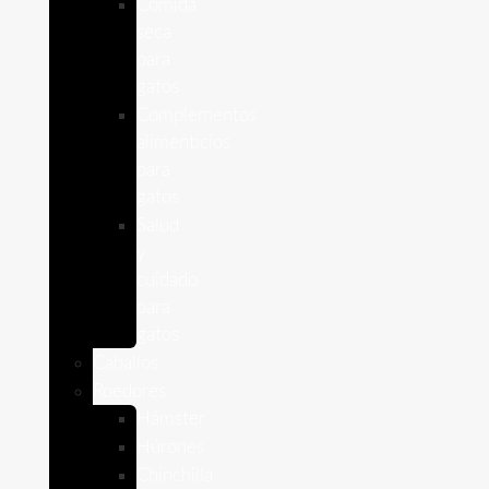
Comida
seca
para
gatos
Complementos
alimenticios
para
gatos
Salud
y
cuidado
para
gatos
Caballos
Roedores
Hámster
Húrones
Chinchilla