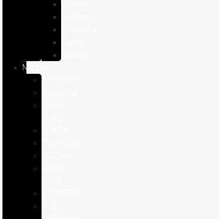
Hámster
Húrones
Chinchilla
Conejo
Cobaya
Marcas
APPETTYS
Bioiberica
DIBAQ
SENSE
LENDA
Pharmadiet
PURINA
Royal
Canin
STANGEST
THE
NATURAL