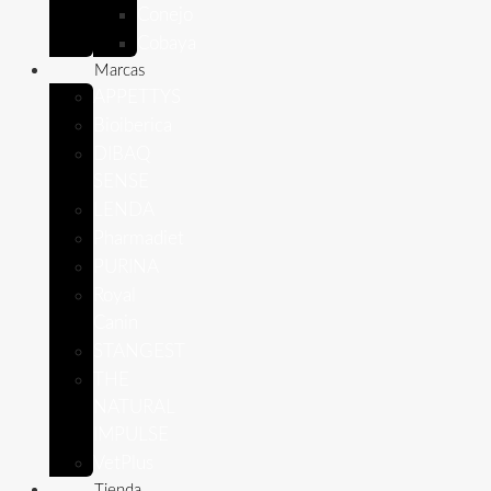
Conejo
Cobaya
Marcas
APPETTYS
Bioiberica
DIBAQ
SENSE
LENDA
Pharmadiet
PURINA
Royal
Canin
STANGEST
THE
NATURAL
IMPULSE
VetPlus
Tienda