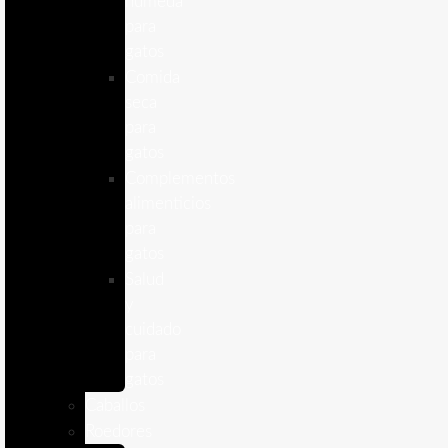
humeda
para
gatos
Comida
seca
para
gatos
Complementos
alimenticios
para
gatos
Salud
y
cuidado
para
gatos
Caballos
Roedores