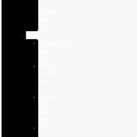
e
Higiene
para
Aves
Perros
Antiparasitários
para
Perros
Comida
humeda
para
perros
Comida
seca
para
perros
Salud
y