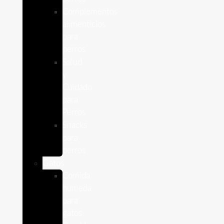
Complementos
alimenticios
para
perros
Salud
y
Cuidado
para
Perros
Snacks
para
perros
Gatos
Comida
humeda
para
gatos