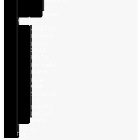
Chinchilla
Conejo
Cobaya
Marcas
APPETTYS
Bioiberica
DIBAQ
SENSE
LENDA
Pharmadiet
PURINA
Royal
Canin
STANGEST
THE
NATURAL
IMPULSE
VetPlus
Tienda
Blog