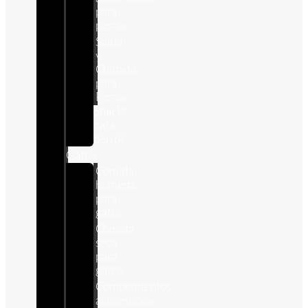
para
perros
Salud
y
Cuidado
para
Perros
Snacks
para
perros
Gatos
Comida
humeda
para
gatos
Comida
seca
para
gatos
Complementos
alimenticios