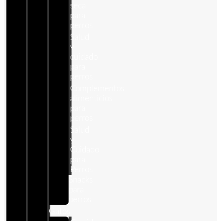
seca
para
perros
Salud
y
cuidado
para
perros
Complementos
alimenticios
para
perros
Salud
y
Cuidado
para
Perros
Snacks
para
perros
Gatos