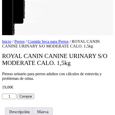
THE
NATURAL
IMPULSE
VetPlus
Tienda
Blog
Inicio
/
Perros
/
Comida Seca para Perros
/ ROYAL CANIN
CANINE URINARY S/O MODERATE CALO. 1,5kg
ROYAL CANIN CANINE URINARY S/O
MODERATE CALO. 1,5kg
Pienso urinario para perros adultos con cálculos de estruvita y
problemas de orina.
19,00
€
ROYAL
Comprar
CANIN
CANINE
URINARY
Descripción
Marca
S/O