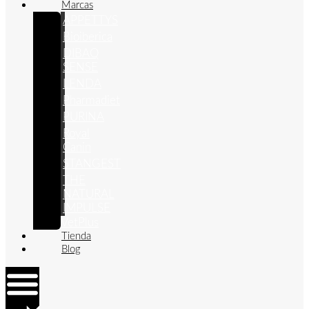
Marcas
APPETTYS
Bioiberica
DIBAQ
SENSE
LENDA
Pharmadiet
PURINA
Royal
Canin
STANGEST
THE
NATURAL
IMPULSE
VetPlus
Tienda
Blog