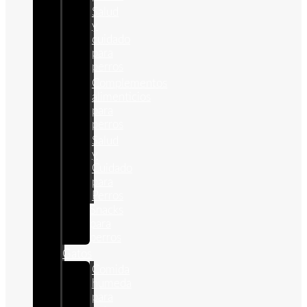
Salud
y
cuidado
para
perros
Complementos
alimenticios
para
perros
Salud
y
Cuidado
para
Perros
Snacks
para
perros
Gatos
Comida
humeda
para