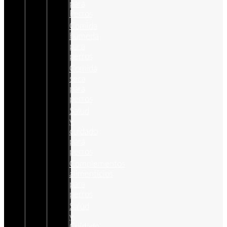
para
Perros
Comida
humeda
para
perros
Comida
seca
para
perros
Salud
y
cuidado
para
perros
Complementos
alimenticios
para
perros
Salud
y
Cuidado