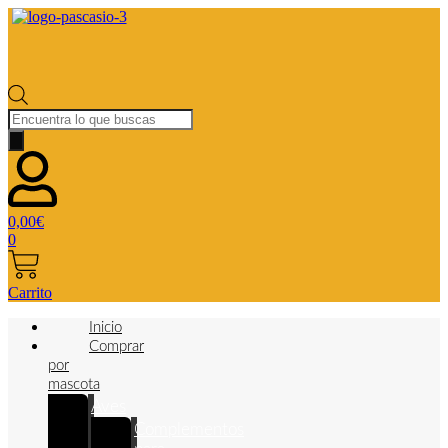
Búsqueda
de
productos
0,00
€
0
Carrito
Inicio
Comprar
por
mascota
Aves
Complementos