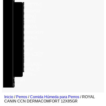
APPETTYS
Bioiberica
DIBAQ
SENSE
LENDA
Pharmadiet
PURINA
Royal
Canin
STANGEST
THE
NATURAL
IMPULSE
VetPlus
Tienda
Blog
Inicio
/
Perros
/
Comida Húmeda para Perros
/ ROYAL
CANIN CCN DERMACOMFORT 12X85GR