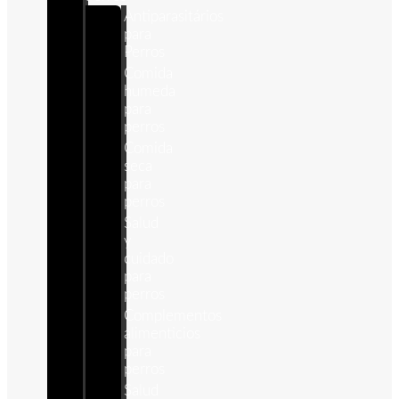
Antiparasitários
para
Perros
Comida
humeda
para
perros
Comida
seca
para
perros
Salud
y
cuidado
para
perros
Complementos
alimenticios
para
perros
Salud