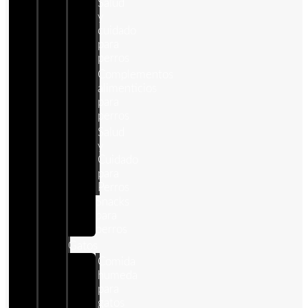
Salud
y
cuidado
para
perros
Complementos
alimenticios
para
perros
Salud
y
Cuidado
para
Perros
Snacks
para
perros
Gatos
Comida
humeda
para
gatos