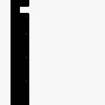
Aves
Perros
Antiparasitários
para
Perros
Comida
humeda
para
perros
Comida
seca
para
perros
Salud
y
cuidado
para
perros