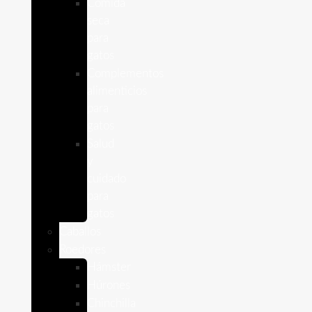
Comida
seca
para
gatos
Complementos
alimenticios
para
gatos
Salud
y
cuidado
para
gatos
Caballos
Roedores
Hámster
Húrones
Chinchilla