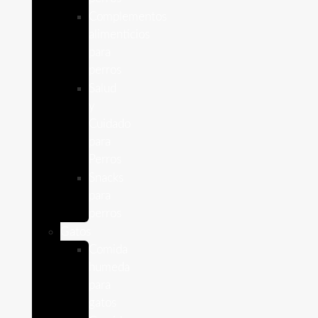
Complementos
alimenticios
para
perros
Salud
y
Cuidado
para
Perros
Snacks
para
perros
Gatos
Comida
humeda
para
gatos