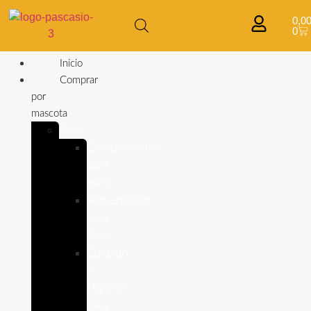
0,0
0
Inicio
Comprar
por
mascota
Aves
Complementos
para
aves
Alimentación
para
Aves
Cuidado
e
Higiene
para