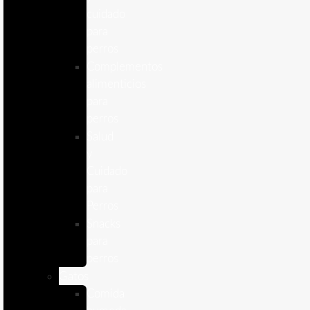
cuidado
para
perros
Complementos
alimenticios
para
perros
Salud
y
Cuidado
para
Perros
Snacks
para
perros
Gatos
Comida