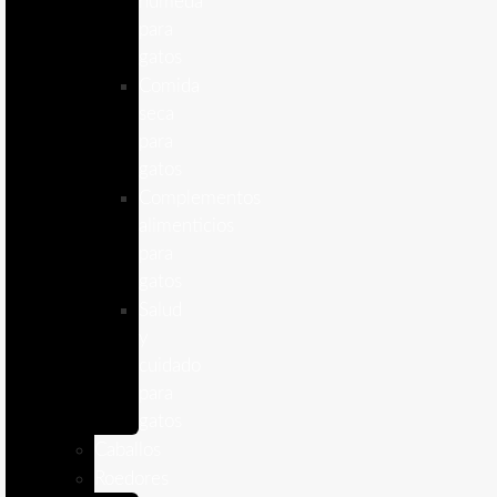
humeda
para
gatos
Comida
seca
para
gatos
Complementos
alimenticios
para
gatos
Salud
y
cuidado
para
gatos
Caballos
Roedores