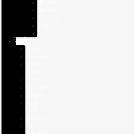
Hámster
Húrones
Chinchilla
Conejo
Cobaya
Marcas
APPETTYS
Bioiberica
DIBAQ
SENSE
LENDA
Pharmadiet
PURINA
Royal
Canin
STANGEST
THE
NATURAL