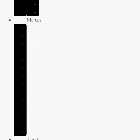
Conejo
Cobaya
Marcas
APPETTYS
Bioiberica
DIBAQ
SENSE
LENDA
Pharmadiet
PURINA
Royal
Canin
STANGEST
THE
NATURAL
IMPULSE
VetPlus
Tienda