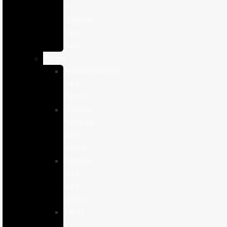
e
Higiene
para
Aves
Perros
Antiparasitários
para
Perros
Comida
humeda
para
perros
Comida
seca
para
perros
Salud
y