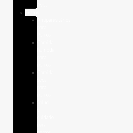
Aves
Perros
Antiparasitários
para
Perros
Comida
humeda
para
perros
Comida
seca
para
perros
Salud
y
cuidado
para
perros