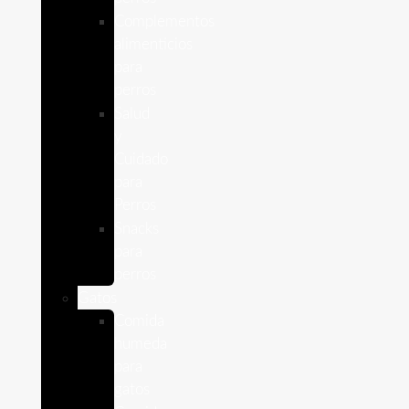
Complementos
alimenticios
para
perros
Salud
y
Cuidado
para
Perros
Snacks
para
perros
Gatos
Comida
humeda
para
gatos