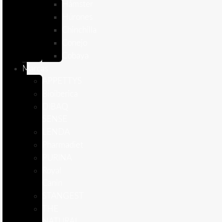
Hámster
Húrones
Chinchilla
Conejo
Cobaya
Marcas
APPETTYS
Bioiberica
DIBAQ
SENSE
LENDA
Pharmadiet
PURINA
Royal
Canin
STANGEST
THE
NATURAL