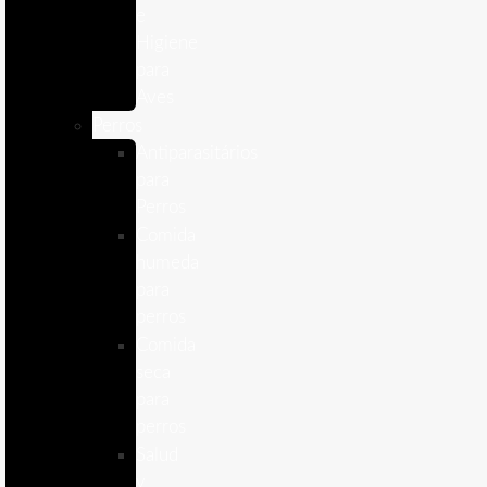
e
Higiene
para
Aves
Perros
Antiparasitários
para
Perros
Comida
humeda
para
perros
Comida
seca
para
perros
Salud
y