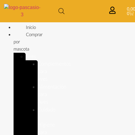
0,0
0
Inicio
Comprar
por
mascota
Aves
Complementos
para
aves
Alimentación
para
Aves
Cuidado
e
Higiene
para