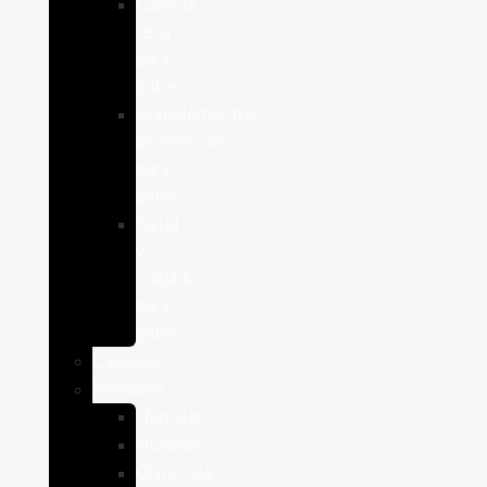
Comida
seca
para
gatos
Complementos
alimenticios
para
gatos
Salud
y
cuidado
para
gatos
Caballos
Roedores
Hámster
Húrones
Chinchilla