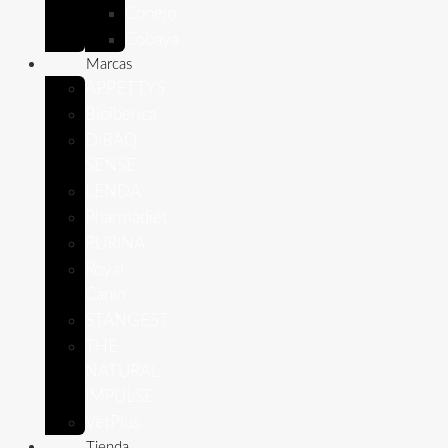
Conejo
Cobaya
Marcas
APPETTYS
Bioiberica
DIBAQ
SENSE
LENDA
Pharmadiet
PURINA
Royal
Canin
STANGEST
THE
NATURAL
IMPULSE
VetPlus
Tienda