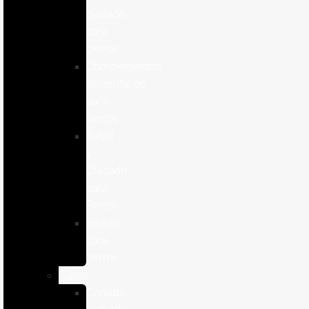
cuidado
para
perros
Complementos
alimenticios
para
perros
Salud
y
Cuidado
para
Perros
Snacks
para
perros
Gatos
Comida