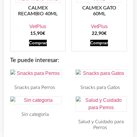
CALMEX
CALMEX GATO
RECAMBIO 40ML
60ML
VetPlus
VetPlus
15,90
€
22,90
€
Comprar
Comprar
Te puede interesar:
Snacks para Perros
Snacks para Gatos
(219)
(30)
Sin categoria
(4)
Salud y Cuidado para
Perros
(727)