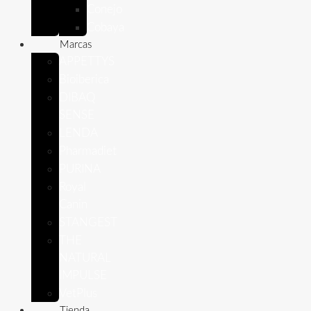
Conejo
Cobaya
Marcas
APPETTYS
Bioiberica
DIBAQ
SENSE
LENDA
Pharmadiet
PURINA
Royal
Canin
STANGEST
THE
NATURAL
IMPULSE
VetPlus
Tienda