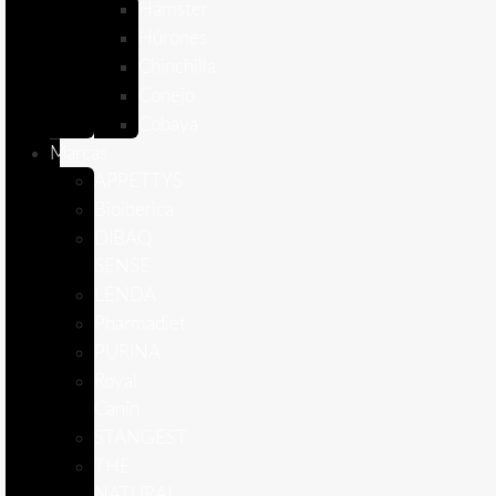
Hámster
Húrones
Chinchilla
Conejo
Cobaya
Marcas
APPETTYS
Bioiberica
DIBAQ
SENSE
LENDA
Pharmadiet
PURINA
Royal
Canin
STANGEST
THE
NATURAL