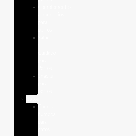
Complementos
alimenticios
para
perros
Salud
y
Cuidado
para
Perros
Snacks
para
perros
Gatos
Comida
humeda
para
gatos