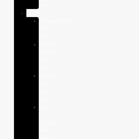
Aves
Perros
Antiparasitários
para
Perros
Comida
humeda
para
perros
Comida
seca
para
perros
Salud
y
cuidado
para
perros