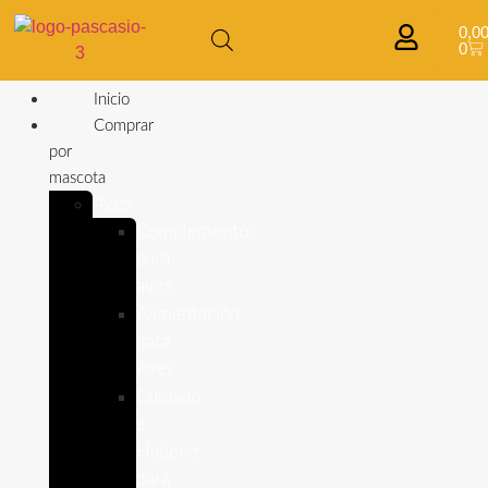
0,0
0
Inicio
Comprar
por
mascota
Aves
Complementos
para
aves
Alimentación
para
Aves
Cuidado
e
Higiene
para