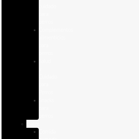
cuidado
para
perros
Complementos
alimenticios
para
perros
Salud
y
Cuidado
para
Perros
Snacks
para
perros
Gatos
Comida