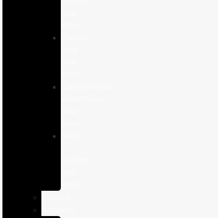
humeda
para
gatos
Comida
seca
para
gatos
Complementos
alimenticios
para
gatos
Salud
y
cuidado
para
gatos
Caballos
Roedores