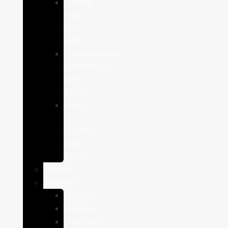
Comida
seca
para
gatos
Complementos
alimenticios
para
gatos
Salud
y
cuidado
para
gatos
Caballos
Roedores
Hámster
Húrones
Chinchilla