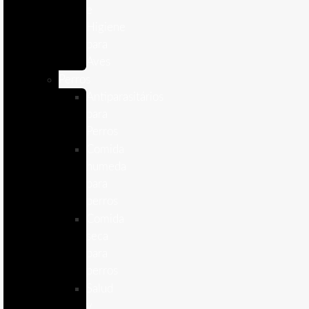
e
Higiene
para
Aves
Perros
Antiparasitários
para
Perros
Comida
humeda
para
perros
Comida
seca
para
perros
Salud
y