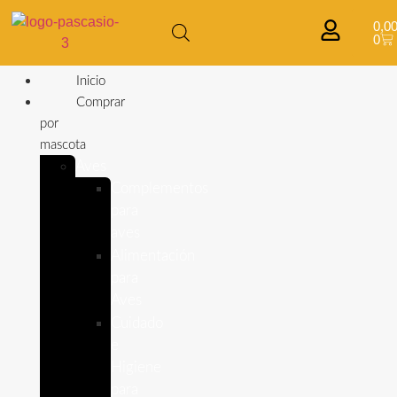
0,0
0
Inicio
Comprar
por
mascota
Aves
Complementos
para
aves
Alimentación
para
Aves
Cuidado
e
Higiene
para