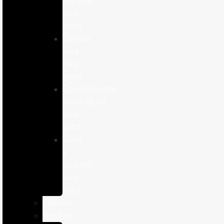
humeda
para
gatos
Comida
seca
para
gatos
Complementos
alimenticios
para
gatos
Salud
y
cuidado
para
gatos
Caballos
Roedores