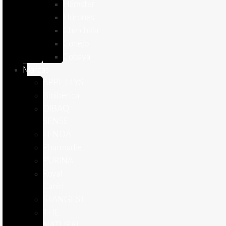
Hámster
Húrones
Chinchilla
Conejo
Cobaya
Marcas
APPETTYS
Bioiberica
DIBAQ
SENSE
LENDA
Pharmadiet
PURINA
Royal
Canin
STANGEST
THE
NATURAL