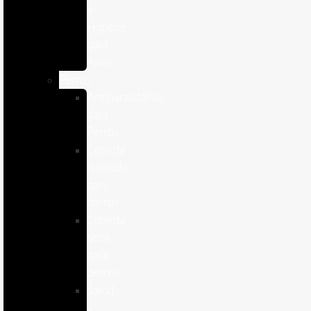
e
Higiene
para
Aves
Perros
Antiparasitários
para
Perros
Comida
humeda
para
perros
Comida
seca
para
perros
Salud
y