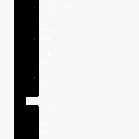
Complementos
alimenticios
para
perros
Salud
y
Cuidado
para
Perros
Snacks
para
perros
Gatos
Comida
humeda
para
gatos