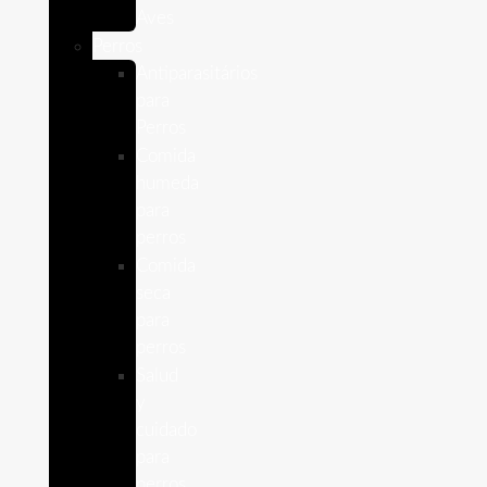
Aves
Perros
Antiparasitários
para
Perros
Comida
humeda
para
perros
Comida
seca
para
perros
Salud
y
cuidado
para
perros