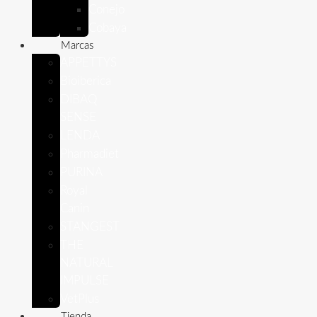
Conejo
Cobaya
Marcas
APPETTYS
Bioiberica
DIBAQ
SENSE
LENDA
Pharmadiet
PURINA
Royal
Canin
STANGEST
THE
NATURAL
IMPULSE
VetPlus
Tienda