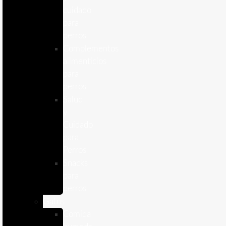
cuidado
para
perros
Complementos
alimenticios
para
perros
Salud
y
Cuidado
para
Perros
Snacks
para
perros
Gatos
Comida