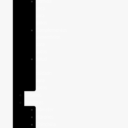
Comida
seca
para
gatos
Complementos
alimenticios
para
gatos
Salud
y
cuidado
para
gatos
Caballos
Roedores
Hámster
Húrones
Chinchilla