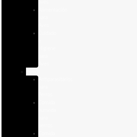
aves
Alimentación
para
Aves
Cuidado
e
Higiene
para
Aves
Perros
Antiparasitários
para
Perros
Comida
humeda
para
perros
Comida