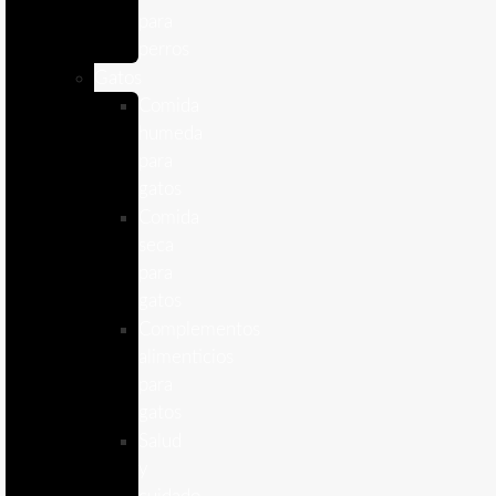
para
perros
Gatos
Comida
humeda
para
gatos
Comida
seca
para
gatos
Complementos
alimenticios
para
gatos
Salud
y