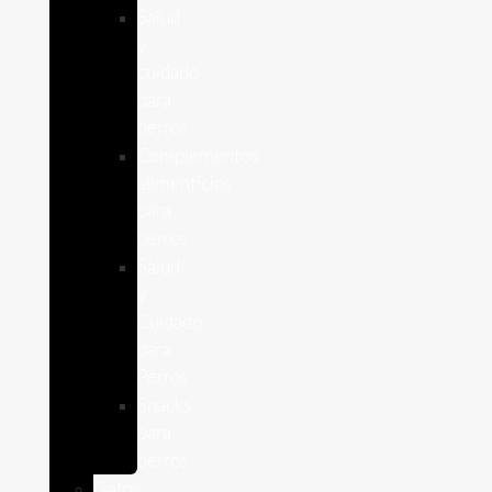
Salud
y
cuidado
para
perros
Complementos
alimenticios
para
perros
Salud
y
Cuidado
para
Perros
Snacks
para
perros
Gatos