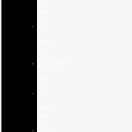
seca
para
perros
Salud
y
cuidado
para
perros
Complementos
alimenticios
para
perros
Salud
y
Cuidado
para
Perros
Snacks