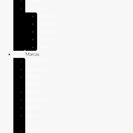
Caballos
Roedores
Hámster
Húrones
Chinchilla
Conejo
Cobaya
Marcas
APPETTYS
Bioiberica
DIBAQ
SENSE
LENDA
Pharmadiet
PURINA
Royal
Canin
STANGEST