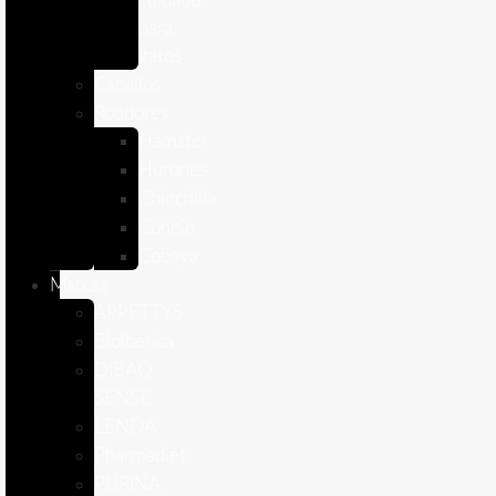
cuidado
para
gatos
Caballos
Roedores
Hámster
Húrones
Chinchilla
Conejo
Cobaya
Marcas
APPETTYS
Bioiberica
DIBAQ
SENSE
LENDA
Pharmadiet
PURINA