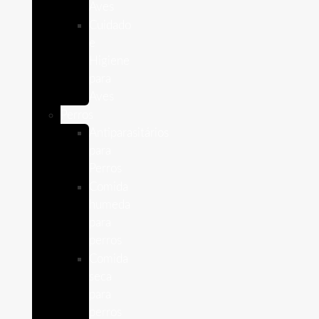
Aves
Cuidado
e
Higiene
para
Aves
Perros
Antiparasitários
para
Perros
Comida
humeda
para
perros
Comida
seca
para
perros