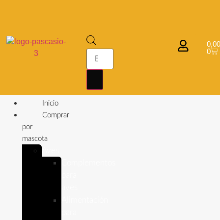
0,0
0
Inicio
Comprar
por
mascota
Aves
Complementos
para
aves
Alimentación
para