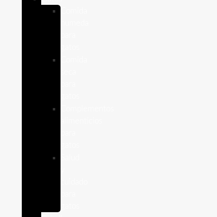
Comida
humeda
para
gatos
Comida
seca
para
gatos
Complementos
alimenticios
para
gatos
Salud
y
cuidado
para
gatos