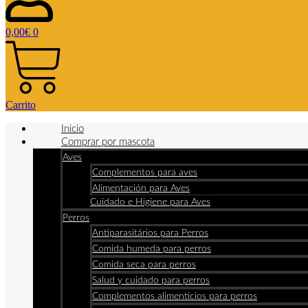
0,00
€
0
Carrito
Inicio
Comprar por mascota
Aves
Complementos para aves
Alimentación para Aves
Cuidado e Higiene para Aves
Perros
Antiparasitários para Perros
Comida humeda para perros
Comida seca para perros
Salud y cuidado para perros
Complementos alimenticios para perros