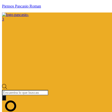
Piensos Pascasio Roman
Búsqueda
de
productos