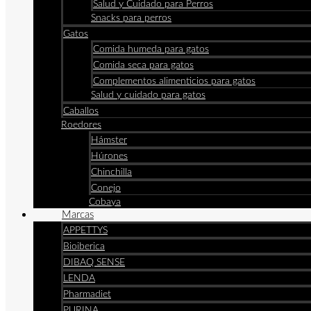
Salud y Cuidado para Perros
Snacks para perros
Gatos
Comida humeda para gatos
Comida seca para gatos
Complementos alimenticios para gatos
Salud y cuidado para gatos
Caballos
Roedores
Hámster
Húrones
Chinchilla
Conejo
Cobaya
Marcas
APPETTYS
Bioiberica
DIBAQ SENSE
LENDA
Pharmadiet
PURINA