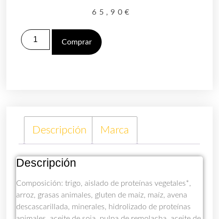
65,90
€
ROYAL
CANIN
Comprar
MAXI
DERMACOMFORT
12Kg
cantidad
Descripción
Marca
Descripción
Composición: trigo, aislado de proteínas vegetales*,
arroz, grasas animales, gluten de maíz, maíz, avena
descascarillada, minerales, hidrolizado de proteínas
animales, aceite de soja, pulpa de remolacha, aceite de