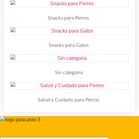
Snacks para Perros
(219)
Snacks para Gatos
(30)
Sin categoria
(4)
Salud y Cuidado para Perros
(727)
Correo electrónico