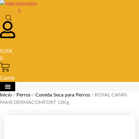
0,00
€
0
Carrito
Inicio
/
Perros
/
Comida Seca para Perros
/ ROYAL CANIN
MAXI DERMACOMFORT 12Kg