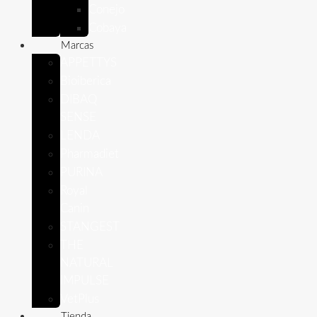
Conejo
Cobaya
Marcas
APPETTYS
Bioiberica
DIBAQ
SENSE
LENDA
Pharmadiet
PURINA
Royal
Canin
STANGEST
THE
NATURAL
IMPULSE
VetPlus
Tienda