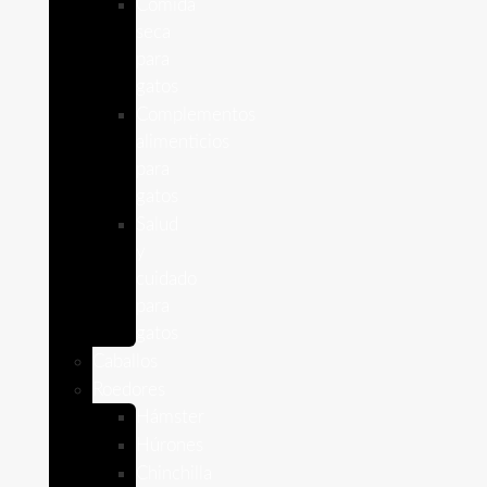
Comida
seca
para
gatos
Complementos
alimenticios
para
gatos
Salud
y
cuidado
para
gatos
Caballos
Roedores
Hámster
Húrones
Chinchilla