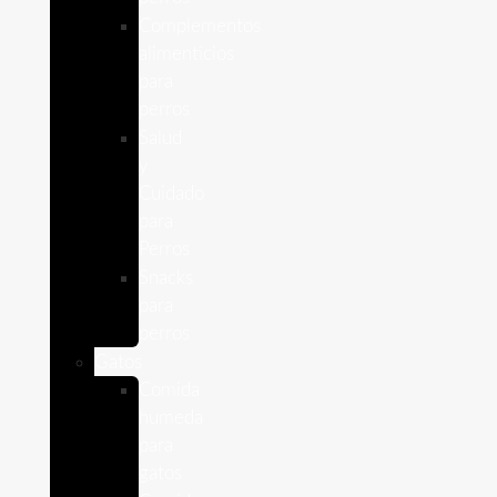
Complementos
alimenticios
para
perros
Salud
y
Cuidado
para
Perros
Snacks
para
perros
Gatos
Comida
humeda
para
gatos