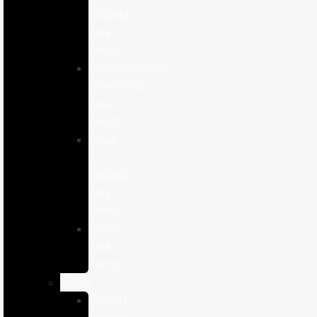
cuidado
para
perros
Complementos
alimenticios
para
perros
Salud
y
Cuidado
para
Perros
Snacks
para
perros
Gatos
Comida