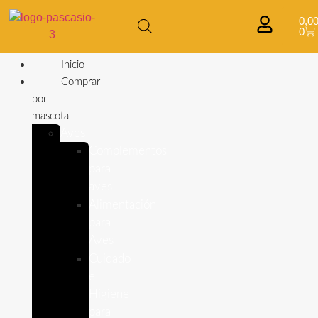
0,0
0
Inicio
Comprar
por
mascota
Aves
Complementos
para
aves
Alimentación
para
Aves
Cuidado
e
Higiene
para