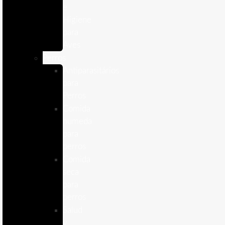
e
Higiene
para
Aves
Perros
Antiparasitários
para
Perros
Comida
humeda
para
perros
Comida
seca
para
perros
Salud
y