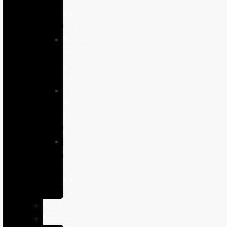
humeda
para
gatos
Comida
seca
para
gatos
Complementos
alimenticios
para
gatos
Salud
y
cuidado
para
gatos
Caballos
Roedores