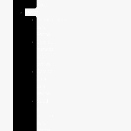
Aves
Perros
Antiparasitários
para
Perros
Comida
humeda
para
perros
Comida
seca
para
perros
Salud
y
cuidado
para
perros