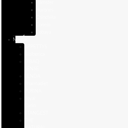
Hámster
Húrones
Chinchilla
Conejo
Cobaya
Marcas
APPETTYS
Bioiberica
DIBAQ
SENSE
LENDA
Pharmadiet
PURINA
Royal
Canin
STANGEST
THE
NATURAL