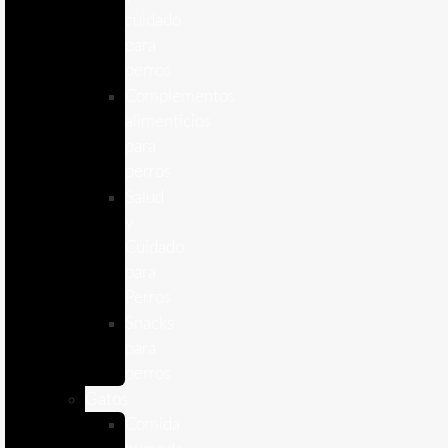
cuidado
para
perros
Complementos
alimenticios
para
perros
Salud
y
Cuidado
para
Perros
Snacks
para
perros
Gatos
Comida