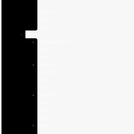
e
Higiene
para
Aves
Perros
Antiparasitários
para
Perros
Comida
humeda
para
perros
Comida
seca
para
perros
Salud
y