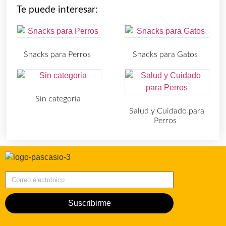
Te puede interesar:
Snacks para Perros
Snacks para Gatos
(219)
(30)
Sin categoria
(4)
Salud y Cuidado para
Perros
(727)
Correo electrónico
Suscribirme