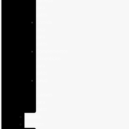
humeda
para
gatos
Comida
seca
para
gatos
Complementos
alimenticios
para
gatos
Salud
y
cuidado
para
gatos
Caballos
Roedores