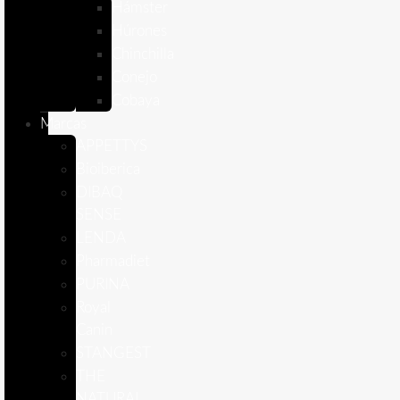
Hámster
Húrones
Chinchilla
Conejo
Cobaya
Marcas
APPETTYS
Bioiberica
DIBAQ
SENSE
LENDA
Pharmadiet
PURINA
Royal
Canin
STANGEST
THE
NATURAL