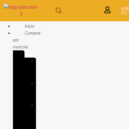
0,0
0
Inicio
Comprar
por
mascota
Aves
Complementos
para
aves
Alimentación
para
Aves
Cuidado
e
Higiene
para