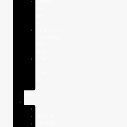
Comida
seca
para
gatos
Complementos
alimenticios
para
gatos
Salud
y
cuidado
para
gatos
Caballos
Roedores
Hámster
Húrones
Chinchilla