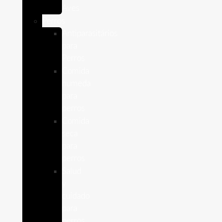
Aves
Perros
Antiparasitários
para
Perros
Comida
humeda
para
perros
Comida
seca
para
perros
Salud
y
cuidado
para
perros