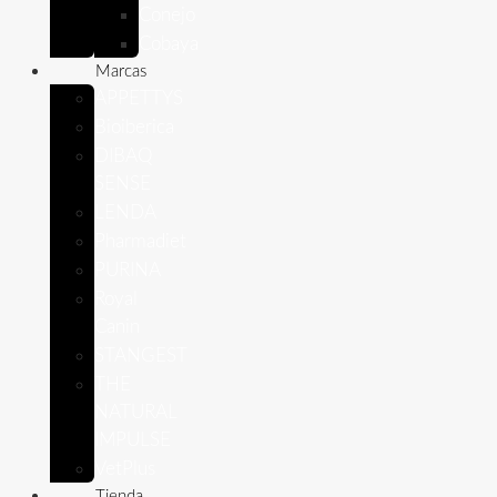
Conejo
Cobaya
Marcas
APPETTYS
Bioiberica
DIBAQ
SENSE
LENDA
Pharmadiet
PURINA
Royal
Canin
STANGEST
THE
NATURAL
IMPULSE
VetPlus
Tienda