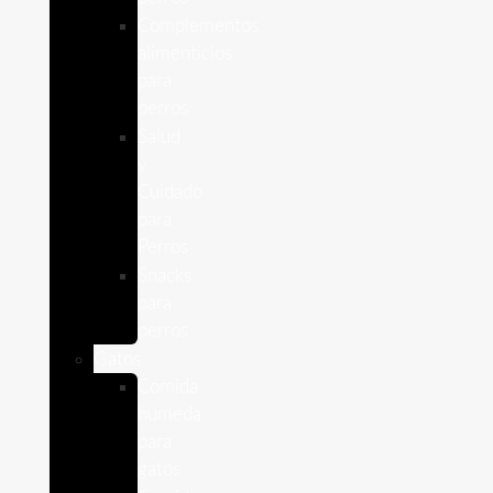
Complementos
alimenticios
para
perros
Salud
y
Cuidado
para
Perros
Snacks
para
perros
Gatos
Comida
humeda
para
gatos