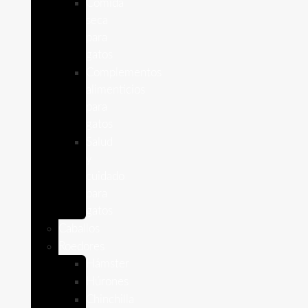
Comida
seca
para
gatos
Complementos
alimenticios
para
gatos
Salud
y
cuidado
para
gatos
Caballos
Roedores
Hámster
Húrones
Chinchilla