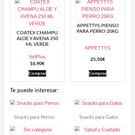
APPETTYS PIENSO
PARA PERRO 20KG
COATEX CHAMPU
ALOE Y AVENA 250
ML VERDE
APPETTYS
VetPlus
25,50
€
16,90
€
Comprar
Comprar
Te puede interesar:
Snacks para Perros
Snacks para Gatos
(219)
(30)