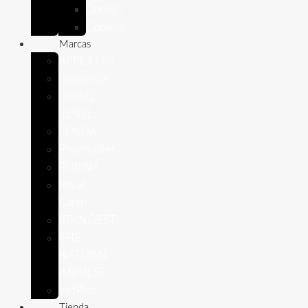
Conejo
Cobaya
Marcas
APPETTYS
Bioiberica
DIBAQ
SENSE
LENDA
Pharmadiet
PURINA
Royal
Canin
STANGEST
THE
NATURAL
IMPULSE
VetPlus
Tienda