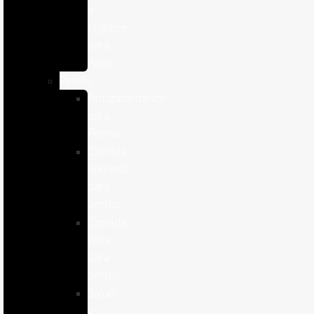
e
Higiene
para
Aves
Perros
Antiparasitários
para
Perros
Comida
humeda
para
perros
Comida
seca
para
perros
Salud
y