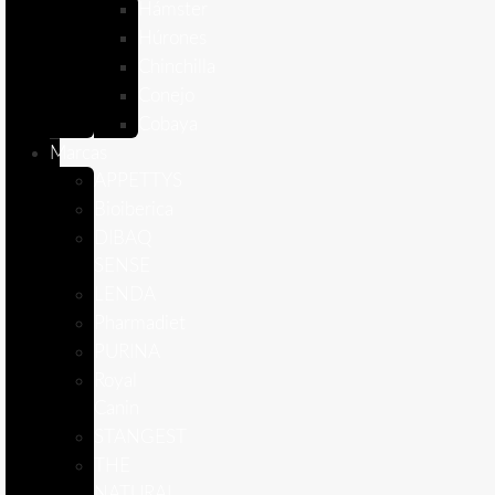
Hámster
Húrones
Chinchilla
Conejo
Cobaya
Marcas
APPETTYS
Bioiberica
DIBAQ
SENSE
LENDA
Pharmadiet
PURINA
Royal
Canin
STANGEST
THE
NATURAL