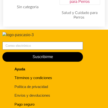
Sin categoria
(4)
Salud y Cuidado para
Perros
(727)
Correo electrónico
Suscribirme
Ayuda
Términos y condiciones
Política de privacidad
Envíos y devoluciones
Pago seguro