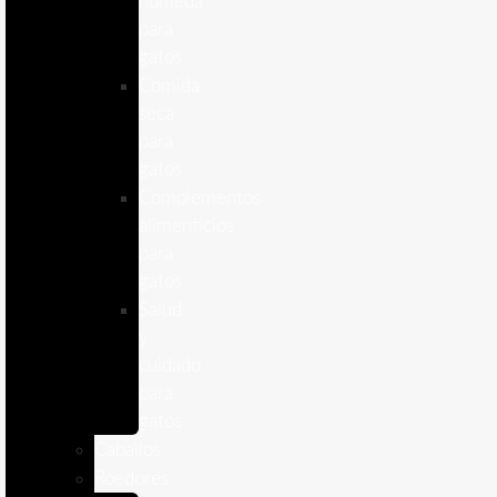
humeda
para
gatos
Comida
seca
para
gatos
Complementos
alimenticios
para
gatos
Salud
y
cuidado
para
gatos
Caballos
Roedores