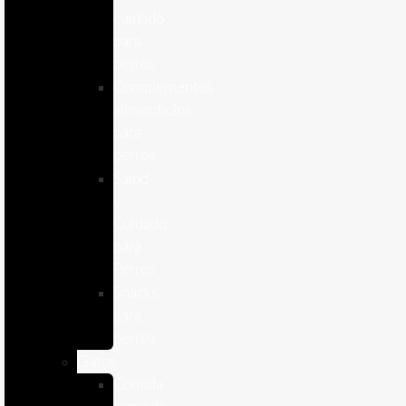
cuidado
para
perros
Complementos
alimenticios
para
perros
Salud
y
Cuidado
para
Perros
Snacks
para
perros
Gatos
Comida