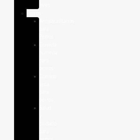
Aves
Perros
Antiparasitários
para
Perros
Comida
humeda
para
perros
Comida
seca
para
perros
Salud
y
cuidado
para
perros