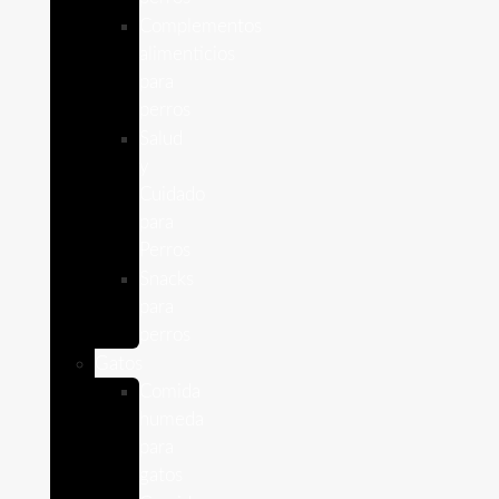
Complementos
alimenticios
para
perros
Salud
y
Cuidado
para
Perros
Snacks
para
perros
Gatos
Comida
humeda
para
gatos