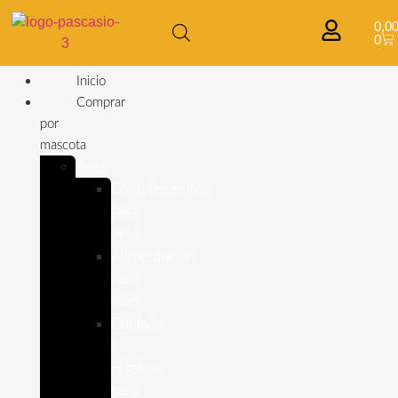
0,0
0
Inicio
Comprar
por
mascota
Aves
Complementos
para
aves
Alimentación
para
Aves
Cuidado
e
Higiene
para