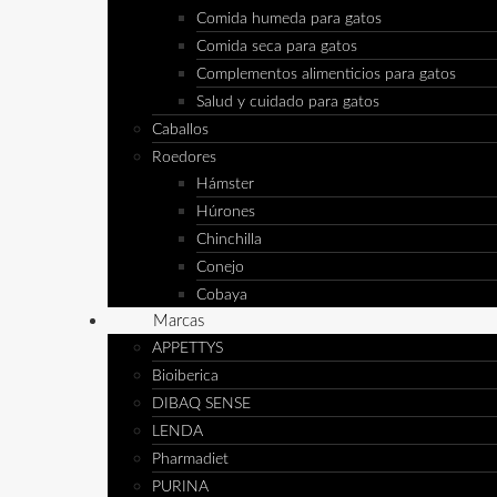
Comida humeda para gatos
Comida seca para gatos
Complementos alimenticios para gatos
Salud y cuidado para gatos
Caballos
Roedores
Hámster
Húrones
Chinchilla
Conejo
Cobaya
Marcas
APPETTYS
Bioiberica
DIBAQ SENSE
LENDA
Pharmadiet
PURINA