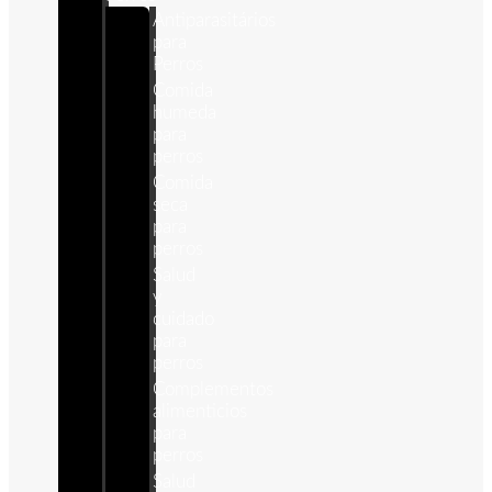
Antiparasitários
para
Perros
Comida
humeda
para
perros
Comida
seca
para
perros
Salud
y
cuidado
para
perros
Complementos
alimenticios
para
perros
Salud