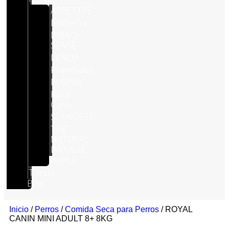
APPETTYS
Bioiberica
DIBAQ
SENSE
LENDA
Pharmadiet
PURINA
Royal
Canin
STANGEST
THE
NATURAL
IMPULSE
VetPlus
Tienda
Blog
Inicio
/
Perros
/
Comida Seca para Perros
/ ROYAL
CANIN MINI ADULT 8+ 8KG