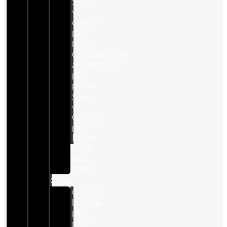
Salud
y
cuidado
para
perros
Complementos
alimenticios
para
perros
Salud
y
Cuidado
para
Perros
Snacks
para
perros
Gatos
Comida
humeda
para
gatos