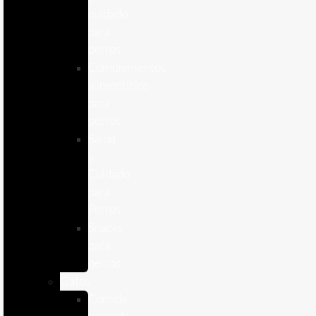
cuidado
para
perros
Complementos
alimenticios
para
perros
Salud
y
Cuidado
para
Perros
Snacks
para
perros
Gatos
Comida