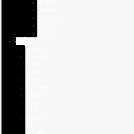
Hámster
Húrones
Chinchilla
Conejo
Cobaya
Marcas
APPETTYS
Bioiberica
DIBAQ
SENSE
LENDA
Pharmadiet
PURINA
Royal
Canin
STANGEST
THE
NATURAL