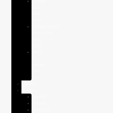
Comida
seca
para
gatos
Complementos
alimenticios
para
gatos
Salud
y
cuidado
para
gatos
Caballos
Roedores
Hámster
Húrones
Chinchilla