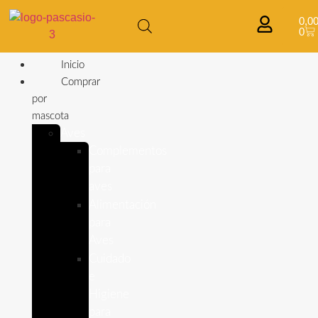
0,0
0
Inicio
Comprar
por
mascota
Aves
Complementos
para
aves
Alimentación
para
Aves
Cuidado
e
Higiene
para