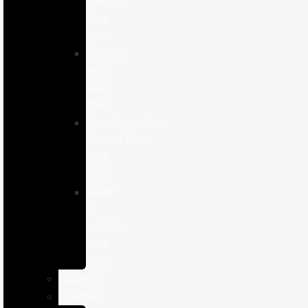
humeda
para
gatos
Comida
seca
para
gatos
Complementos
alimenticios
para
gatos
Salud
y
cuidado
para
gatos
Caballos
Roedores