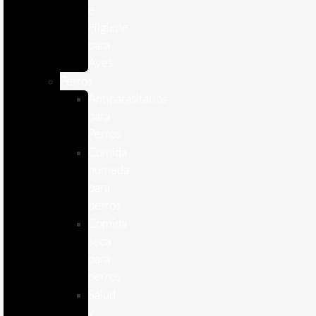
e
Higiene
para
Aves
Perros
Antiparasitários
para
Perros
Comida
humeda
para
perros
Comida
seca
para
perros
Salud
y