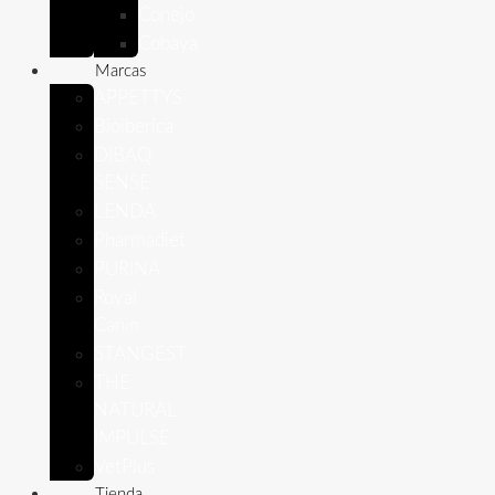
Conejo
Cobaya
Marcas
APPETTYS
Bioiberica
DIBAQ
SENSE
LENDA
Pharmadiet
PURINA
Royal
Canin
STANGEST
THE
NATURAL
IMPULSE
VetPlus
Tienda