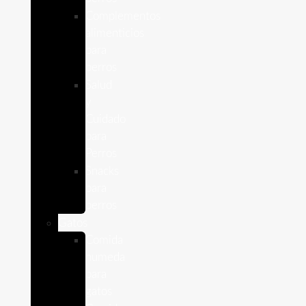
Complementos
alimenticios
para
perros
Salud
y
Cuidado
para
Perros
Snacks
para
perros
Gatos
Comida
humeda
para
gatos