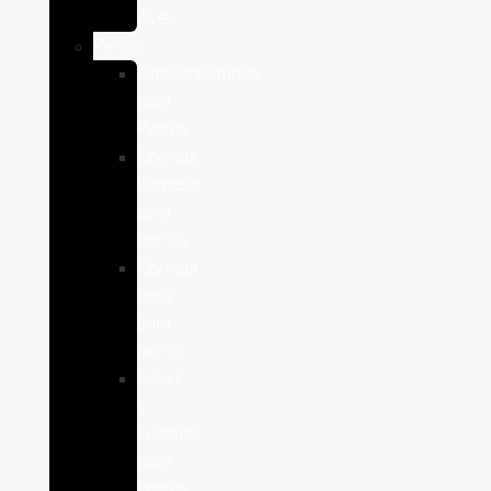
Aves
Perros
Antiparasitários
para
Perros
Comida
humeda
para
perros
Comida
seca
para
perros
Salud
y
cuidado
para
perros