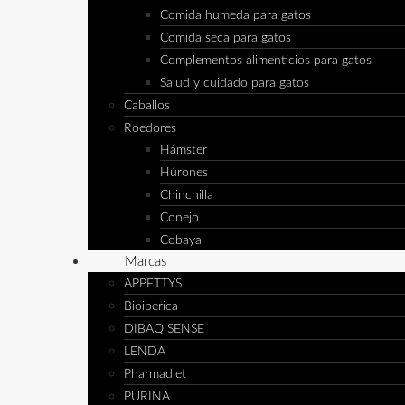
Comida humeda para gatos
Comida seca para gatos
Complementos alimenticios para gatos
Salud y cuidado para gatos
Caballos
Roedores
Hámster
Húrones
Chinchilla
Conejo
Cobaya
Marcas
APPETTYS
Bioiberica
DIBAQ SENSE
LENDA
Pharmadiet
PURINA