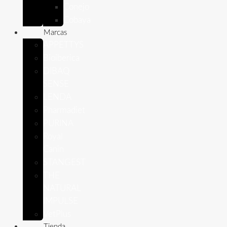
Conejo
Cobaya
Marcas
APPETTYS
Bioiberica
DIBAQ
SENSE
LENDA
Pharmadiet
PURINA
Royal
Canin
STANGEST
THE
NATURAL
IMPULSE
VetPlus
Tienda