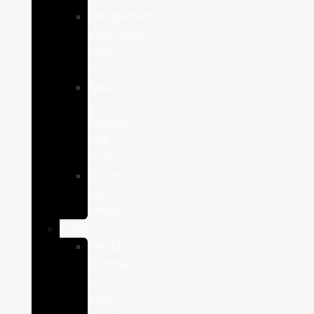
Complementos
alimenticios
para
perros
Salud
y
Cuidado
para
Perros
Snacks
para
perros
Gatos
Comida
humeda
para
gatos