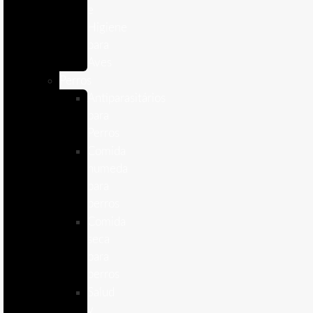
e
Higiene
para
Aves
Perros
Antiparasitários
para
Perros
Comida
humeda
para
perros
Comida
seca
para
perros
Salud
y