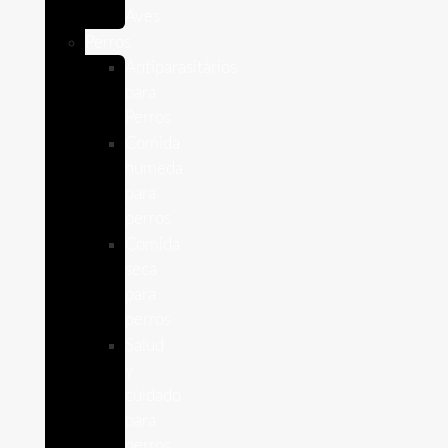
Aves
Perros
Antiparasitários
para
Perros
Comida
humeda
para
perros
Comida
seca
para
perros
Salud
y
cuidado
para
perros