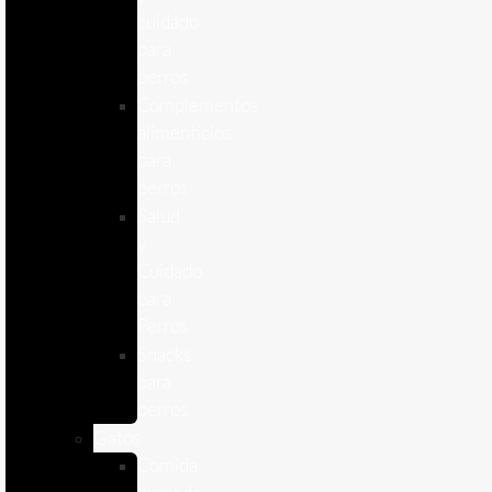
cuidado
para
perros
Complementos
alimenticios
para
perros
Salud
y
Cuidado
para
Perros
Snacks
para
perros
Gatos
Comida