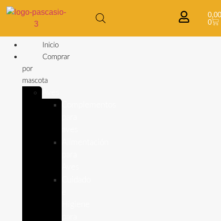
0,0
0
Inicio
Comprar
por
mascota
Aves
Complementos
para
aves
Alimentación
para
Aves
Cuidado
e
Higiene
para