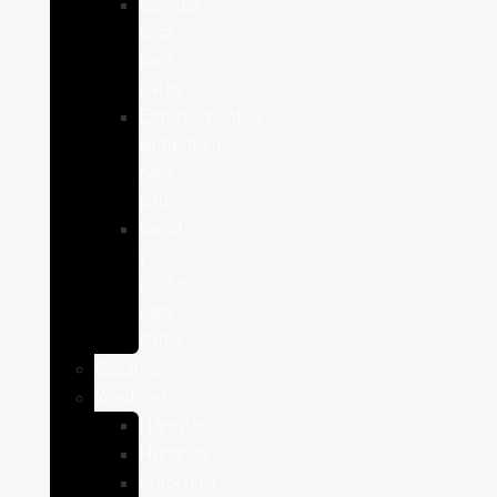
Comida
seca
para
gatos
Complementos
alimenticios
para
gatos
Salud
y
cuidado
para
gatos
Caballos
Roedores
Hámster
Húrones
Chinchilla