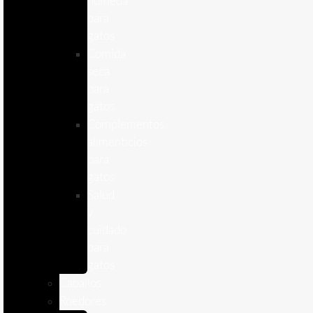
humeda
para
gatos
Comida
seca
para
gatos
Complementos
alimenticios
para
gatos
Salud
y
cuidado
para
gatos
Caballos
Roedores