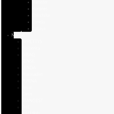
Hámster
Húrones
Chinchilla
Conejo
Cobaya
Marcas
APPETTYS
Bioiberica
DIBAQ
SENSE
LENDA
Pharmadiet
PURINA
Royal
Canin
STANGEST
THE
NATURAL