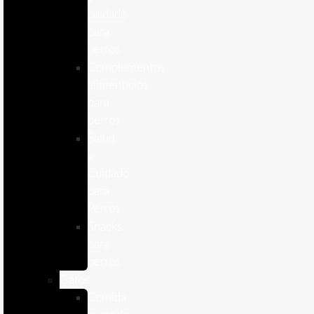
cuidado
para
perros
Complementos
alimenticios
para
perros
Salud
y
Cuidado
para
Perros
Snacks
para
perros
Gatos
Comida