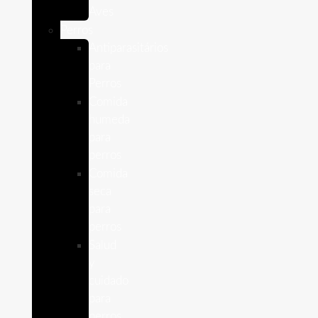
Aves
Perros
Antiparasitários
para
Perros
Comida
humeda
para
perros
Comida
seca
para
perros
Salud
y
cuidado
para
perros