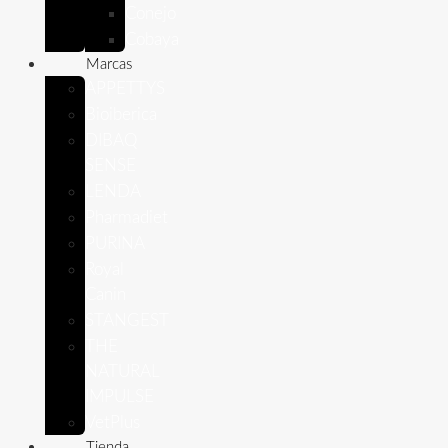
Conejo
Cobaya
Marcas
APPETTYS
Bioiberica
DIBAQ
SENSE
LENDA
Pharmadiet
PURINA
Royal
Canin
STANGEST
THE
NATURAL
IMPULSE
VetPlus
Tienda