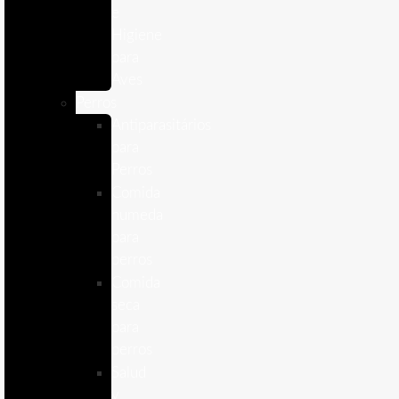
e
Higiene
para
Aves
Perros
Antiparasitários
para
Perros
Comida
humeda
para
perros
Comida
seca
para
perros
Salud
y