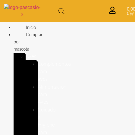
0,0
0
Inicio
Comprar
por
mascota
Aves
Complementos
para
aves
Alimentación
para
Aves
Cuidado
e
Higiene
para