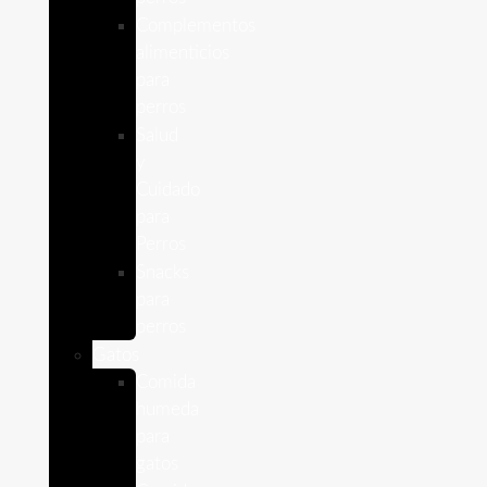
Complementos
alimenticios
para
perros
Salud
y
Cuidado
para
Perros
Snacks
para
perros
Gatos
Comida
humeda
para
gatos