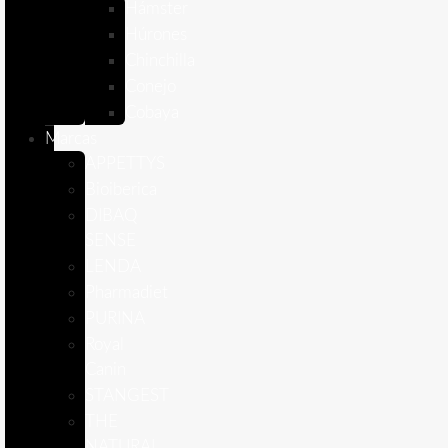
Hámster
Húrones
Chinchilla
Conejo
Cobaya
Marcas
APPETTYS
Bioiberica
DIBAQ
SENSE
LENDA
Pharmadiet
PURINA
Royal
Canin
STANGEST
THE
NATURAL