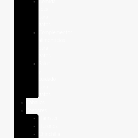
Comida
seca
para
gatos
Complementos
alimenticios
para
gatos
Salud
y
cuidado
para
gatos
Caballos
Roedores
Hámster
Húrones
Chinchilla