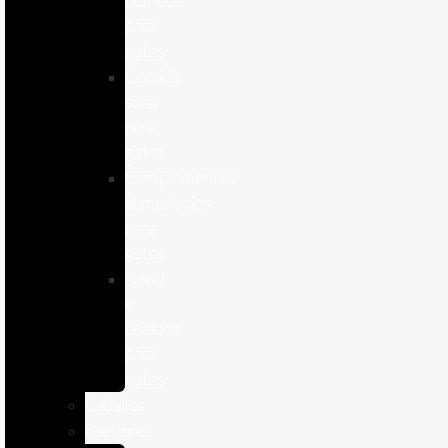
humeda
para
gatos
Comida
seca
para
gatos
Complementos
alimenticios
para
gatos
Salud
y
cuidado
para
gatos
Caballos
Roedores