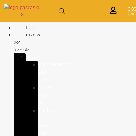
0,0
0
Inicio
Comprar
por
mascota
Aves
Complementos
para
aves
Alimentación
para
Aves
Cuidado
e
Higiene
para