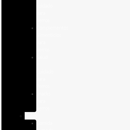
cuidado
para
perros
Complementos
alimenticios
para
perros
Salud
y
Cuidado
para
Perros
Snacks
para
perros
Gatos
Comida