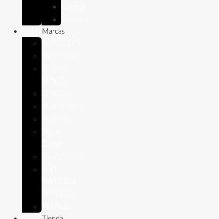
Conejo
Cobaya
Marcas
APPETTYS
Bioiberica
DIBAQ
SENSE
LENDA
Pharmadiet
PURINA
Royal
Canin
STANGEST
THE
NATURAL
IMPULSE
VetPlus
Tienda