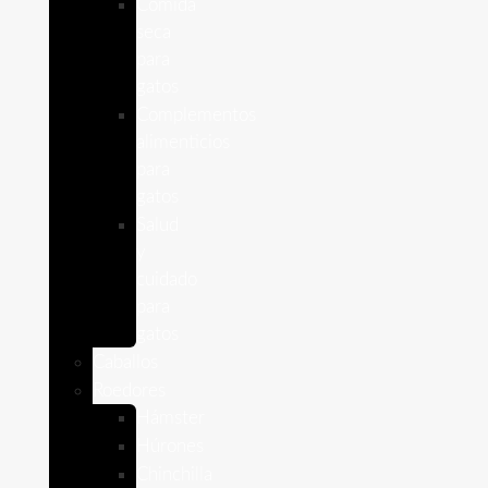
Comida
seca
para
gatos
Complementos
alimenticios
para
gatos
Salud
y
cuidado
para
gatos
Caballos
Roedores
Hámster
Húrones
Chinchilla