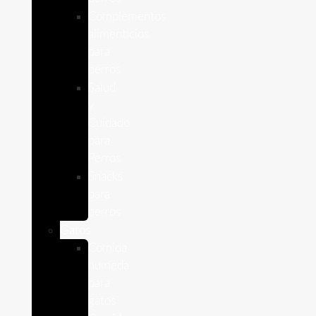
Complementos
alimenticios
para
perros
Salud
y
Cuidado
para
Perros
Snacks
para
perros
Gatos
Comida
humeda
para
gatos