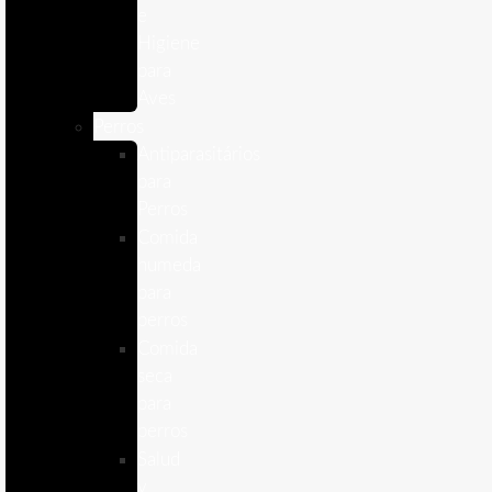
e
Higiene
para
Aves
Perros
Antiparasitários
para
Perros
Comida
humeda
para
perros
Comida
seca
para
perros
Salud
y