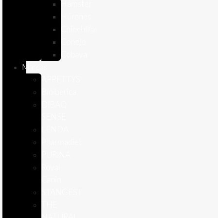
Hámster
Húrones
Chinchilla
Conejo
Cobaya
Marcas
APPETTYS
Bioiberica
DIBAQ
SENSE
LENDA
Pharmadiet
PURINA
Royal
Canin
STANGEST
THE
NATURAL