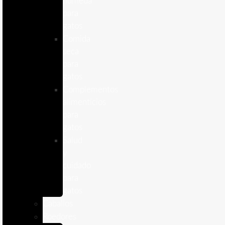
humeda
para
gatos
Comida
seca
para
gatos
Complementos
alimenticios
para
gatos
Salud
y
cuidado
para
gatos
Caballos
Roedores