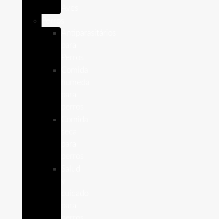
Aves
Perros
Antiparasitários
para
Perros
Comida
humeda
para
perros
Comida
seca
para
perros
Salud
y
cuidado
para
perros