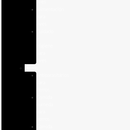
aves
Alimentación
para
Aves
Cuidado
e
Higiene
para
Aves
Perros
Antiparasitários
para
Perros
Comida
humeda
para
perros
Comida