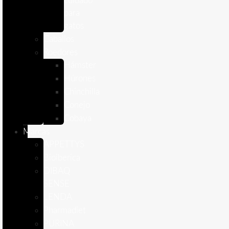
cuidado
para
gatos
Caballos
Roedores
Hámster
Húrones
Chinchilla
Conejo
Cobaya
Marcas
APPETTYS
Bioiberica
DIBAQ
SENSE
LENDA
Pharmadiet
PURINA