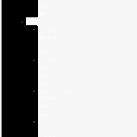
para
perros
Gatos
Comida
humeda
para
gatos
Comida
seca
para
gatos
Complementos
alimenticios
para
gatos
Salud
y