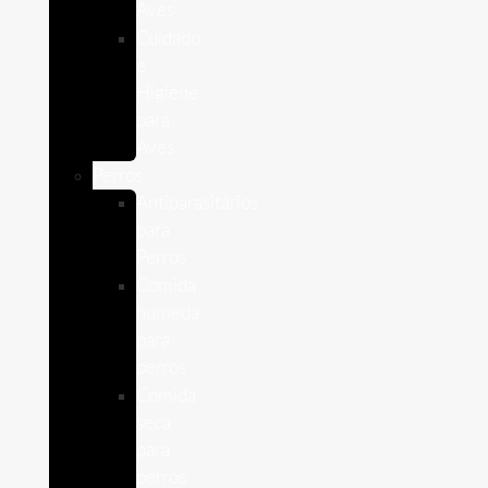
Aves
Cuidado
e
Higiene
para
Aves
Perros
Antiparasitários
para
Perros
Comida
humeda
para
perros
Comida
seca
para
perros