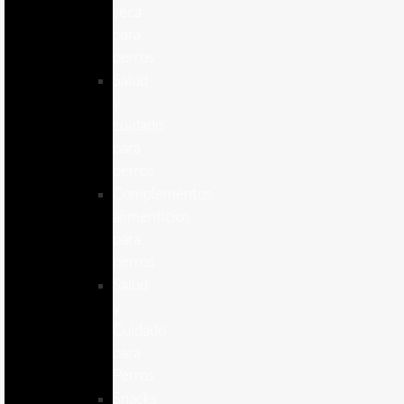
seca
para
perros
Salud
y
cuidado
para
perros
Complementos
alimenticios
para
perros
Salud
y
Cuidado
para
Perros
Snacks