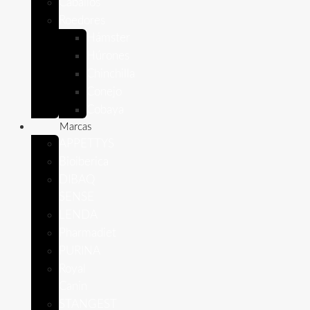
Caballos
Roedores
Hámster
Húrones
Chinchilla
Conejo
Cobaya
Marcas
APPETTYS
Bioiberica
DIBAQ
SENSE
LENDA
Pharmadiet
PURINA
Royal
Canin
STANGEST