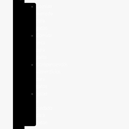
Comida
humeda
para
gatos
Comida
seca
para
gatos
Complementos
alimenticios
para
gatos
Salud
y
cuidado
para
gatos