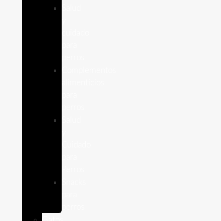
Salud
y
cuidado
para
perros
Complementos
alimenticios
para
perros
Salud
y
Cuidado
para
Perros
Snacks
para
perros
Gatos