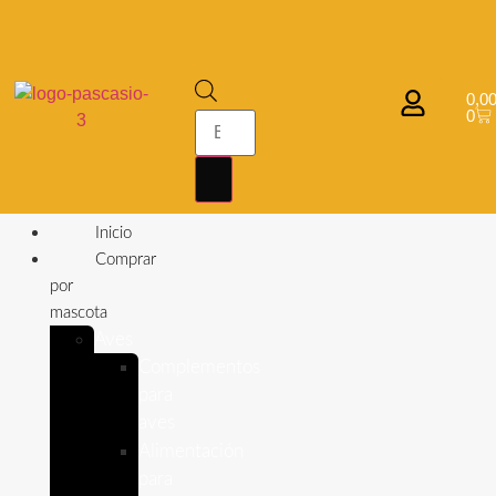
0,0
0
Inicio
Comprar
por
mascota
Aves
Complementos
para
aves
Alimentación
para