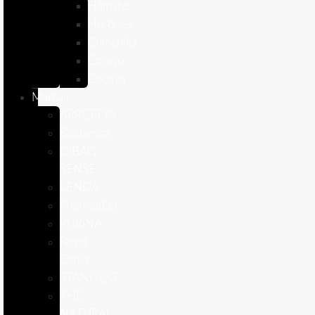
Hámster
Húrones
Chinchilla
Conejo
Cobaya
Marcas
APPETTYS
Bioiberica
DIBAQ
SENSE
LENDA
Pharmadiet
PURINA
Royal
Canin
STANGEST
THE
NATURAL