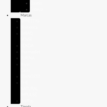
Conejo
Cobaya
Marcas
APPETTYS
Bioiberica
DIBAQ
SENSE
LENDA
Pharmadiet
PURINA
Royal
Canin
STANGEST
THE
NATURAL
IMPULSE
VetPlus
Tienda