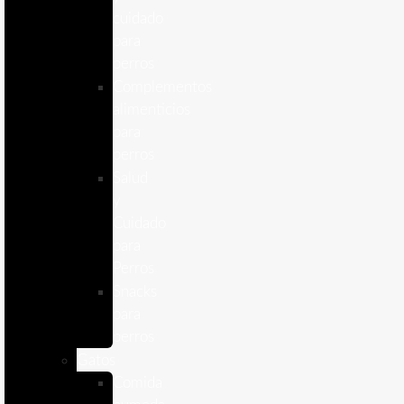
cuidado
para
perros
Complementos
alimenticios
para
perros
Salud
y
Cuidado
para
Perros
Snacks
para
perros
Gatos
Comida