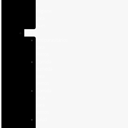
e
Higiene
para
Aves
Perros
Antiparasitários
para
Perros
Comida
humeda
para
perros
Comida
seca
para
perros
Salud
y