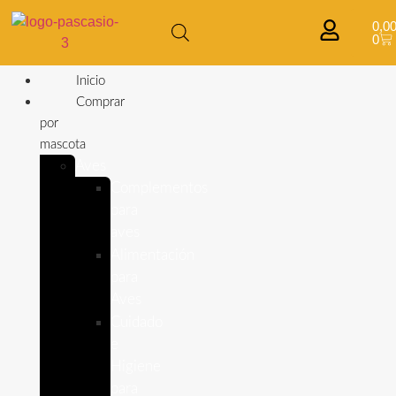
0,0
0
Inicio
Comprar
por
mascota
Aves
Complementos
para
aves
Alimentación
para
Aves
Cuidado
e
Higiene
para