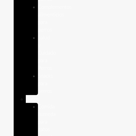
Complementos
alimenticios
para
perros
Salud
y
Cuidado
para
Perros
Snacks
para
perros
Gatos
Comida
humeda
para
gatos