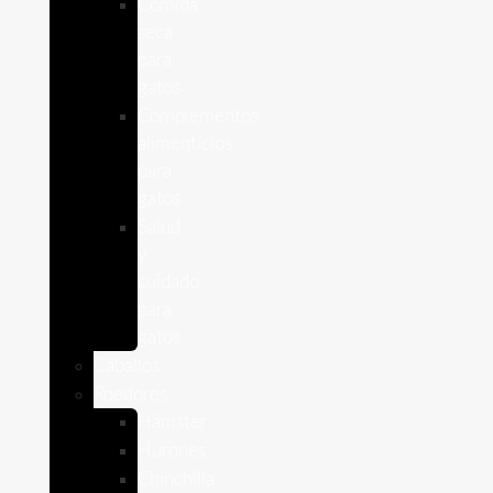
Comida
seca
para
gatos
Complementos
alimenticios
para
gatos
Salud
y
cuidado
para
gatos
Caballos
Roedores
Hámster
Húrones
Chinchilla