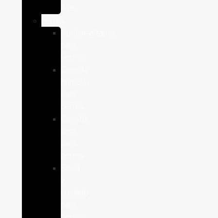
Aves
Perros
Antiparasitários
para
Perros
Comida
humeda
para
perros
Comida
seca
para
perros
Salud
y
cuidado
para
perros