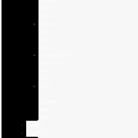
humeda
para
gatos
Comida
seca
para
gatos
Complementos
alimenticios
para
gatos
Salud
y
cuidado
para
gatos
Caballos
Roedores