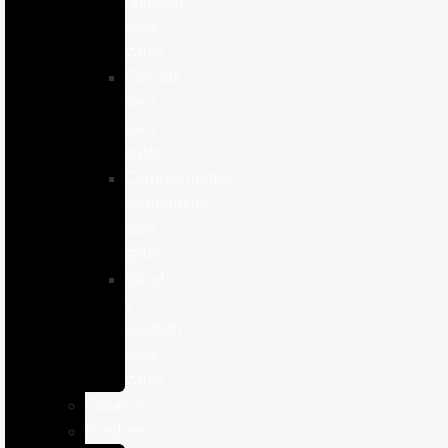
humeda
para
gatos
Comida
seca
para
gatos
Complementos
alimenticios
para
gatos
Salud
y
cuidado
para
gatos
Caballos
Roedores