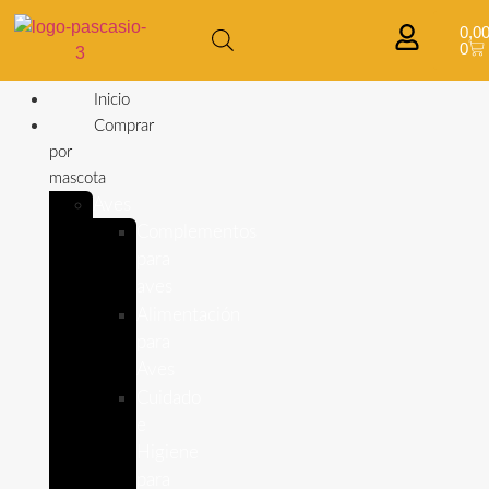
0,0
0
Inicio
Comprar
por
mascota
Aves
Complementos
para
aves
Alimentación
para
Aves
Cuidado
e
Higiene
para