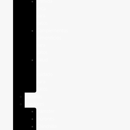
Comida
seca
para
gatos
Complementos
alimenticios
para
gatos
Salud
y
cuidado
para
gatos
Caballos
Roedores
Hámster
Húrones
Chinchilla