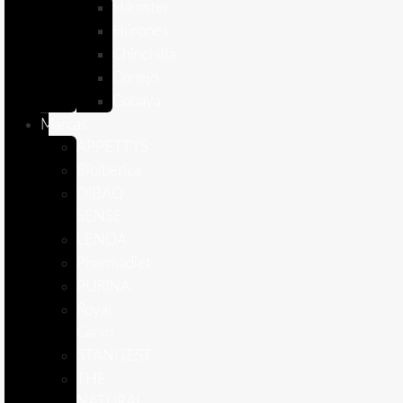
Hámster
Húrones
Chinchilla
Conejo
Cobaya
Marcas
APPETTYS
Bioiberica
DIBAQ
SENSE
LENDA
Pharmadiet
PURINA
Royal
Canin
STANGEST
THE
NATURAL