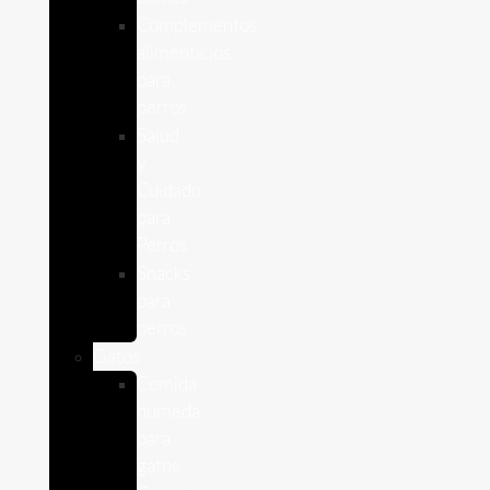
Complementos
alimenticios
para
perros
Salud
y
Cuidado
para
Perros
Snacks
para
perros
Gatos
Comida
humeda
para
gatos