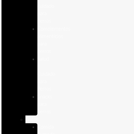
cuidado
para
perros
Complementos
alimenticios
para
perros
Salud
y
Cuidado
para
Perros
Snacks
para
perros
Gatos
Comida