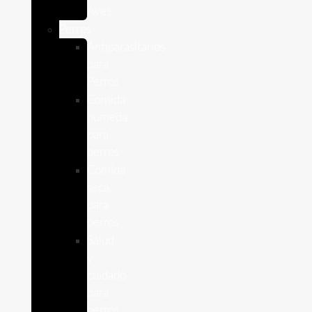
Aves
Perros
Antiparasitários
para
Perros
Comida
humeda
para
perros
Comida
seca
para
perros
Salud
y
cuidado
para
perros