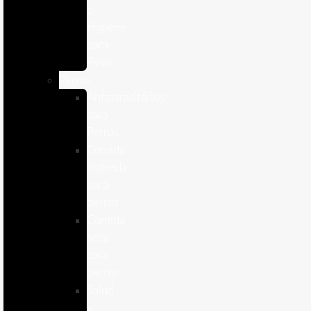
e
Higiene
para
Aves
Perros
Antiparasitários
para
Perros
Comida
humeda
para
perros
Comida
seca
para
perros
Salud
y