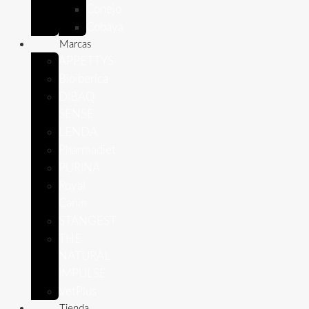
Conejo
Cobaya
Marcas
APPETTYS
Bioiberica
DIBAQ
SENSE
LENDA
Pharmadiet
PURINA
Royal
Canin
STANGEST
THE
NATURAL
IMPULSE
VetPlus
Tienda